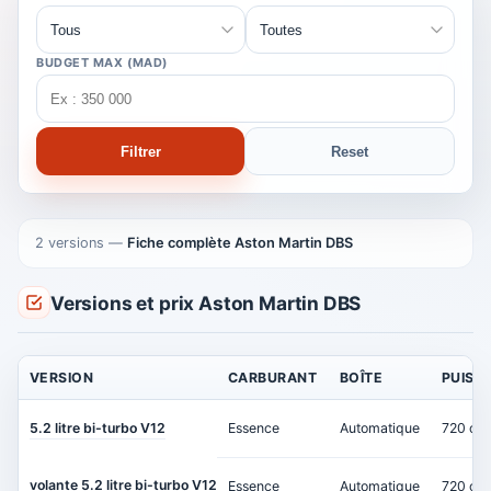
BUDGET MAX (MAD)
Filtrer
Reset
2 versions
—
Fiche complète Aston Martin DBS
Versions et prix Aston Martin DBS
VERSION
CARBURANT
BOÎTE
PUISS
5.2 litre bi-turbo V12
Essence
Automatique
720 ch
volante 5.2 litre bi-turbo V12
Essence
Automatique
720 ch