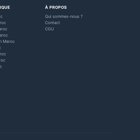
RQUE
À PROPOS
oc
Qui sommes-nous ?
aroc
Contact
aroc
CGU
aroc
n Maroc
c
aroc
roc
c