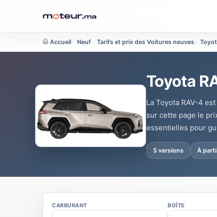
Accueil
›
Neuf
›
Tarifs et prix des Voitures neuves
›
Toyot
Toyota RA
La Toyota RAV-4 est 
sur cette page le pr
essentielles pour gu
5 versions
À part
CARBURANT
BOÎTE