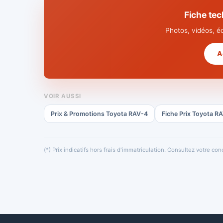
Fiche te
Photos, vidéos, é
A
VOIR AUSSI
Prix & Promotions Toyota RAV-4
Fiche Prix Toyota R
(*) Prix indicatifs hors frais d'immatriculation. Consultez votre c