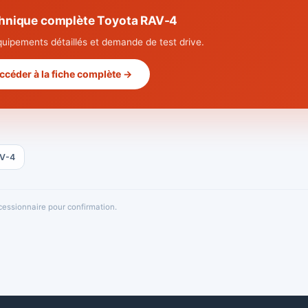
chnique complète Toyota RAV-4
quipements détaillés et demande de test drive.
ccéder à la fiche complète →
AV-4
oncessionnaire pour confirmation.