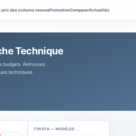
t prix des voitures neuves
Promotion
Comparer
Actualités
iche Technique
es budgets. Retrouvez
iques techniques
TOYOTA — MODÈLES