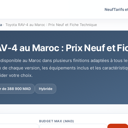
Neuf
Tarifs e
a
›
Toyota RAV-4 au Maroc : Prix Neuf et Fiche Technique
V-4 au Maroc : Prix Neuf et F
disponible au Maroc dans plusieurs finitions adaptées à tous l
ix de chaque version, les équipements inclus et les caractérist
ider votre choix.
ir de 388 900 MAD
Hybride
BUDGET MAX (MAD)