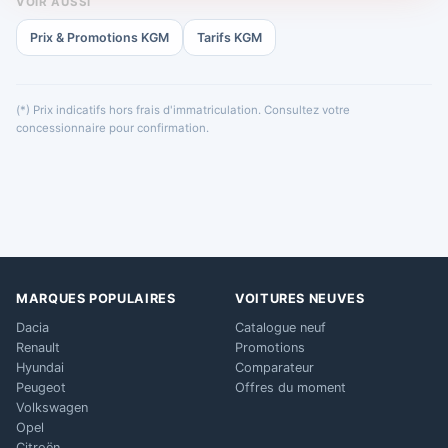
VOIR AUSSI
Prix & Promotions KGM
Tarifs KGM
(*) Prix indicatifs hors frais d'immatriculation. Consultez votre
concessionnaire pour confirmation.
MARQUES POPULAIRES
VOITURES NEUVES
Dacia
Catalogue neuf
Renault
Promotions
Hyundai
Comparateur
Peugeot
Offres du moment
Volkswagen
Opel
Citroën