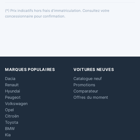
(*) Prix indicatifs hors frais d'immatriculation. Consultez votre
concessionnaire pour confirmation.
MARQUES POPULAIRES
VOITURES NEUVES
Dacia
Catalogue neuf
Renault
Promotions
Hyundai
Comparateur
Peugeot
Offres du moment
Volkswagen
Opel
Citroën
Toyota
BMW
Kia