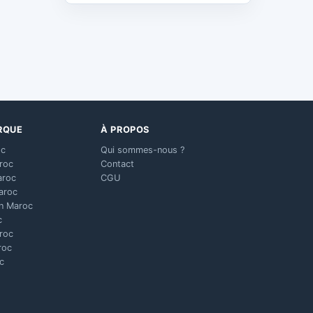
RQUE
À PROPOS
oc
Qui sommes-nous ?
aroc
Contact
aroc
CGU
aroc
n Maroc
c
aroc
roc
c