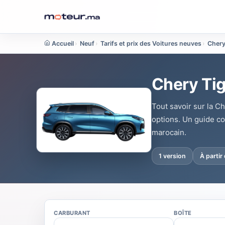
Accueil
›
Neuf
›
Tarifs et prix des Voitures neuves
›
Cher
Chery Tig
Tout savoir sur la C
options. Un guide c
marocain.
1 version
À parti
CARBURANT
BOÎTE