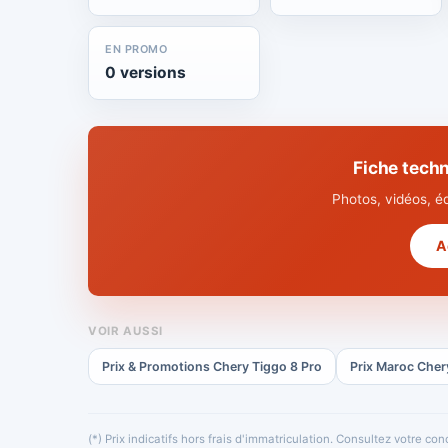
EN PROMO
0 versions
Fiche tech
Photos, vidéos, é
A
VOIR AUSSI
Prix & Promotions Chery Tiggo 8 Pro
Prix Maroc Cher
(*) Prix indicatifs hors frais d'immatriculation. Consultez votre c