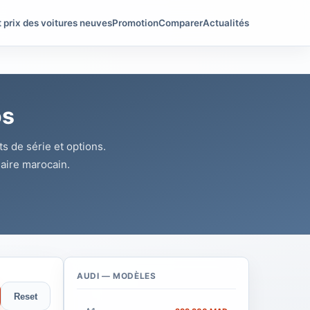
t prix des voitures neuves
Promotion
Comparer
Actualités
os
ts de série et options.
aire marocain.
AUDI — MODÈLES
Reset