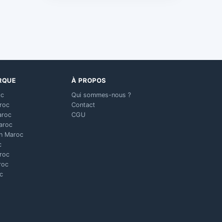
RQUE
À PROPOS
oc
Qui sommes-nous ?
aroc
Contact
aroc
CGU
aroc
n Maroc
c
aroc
roc
c