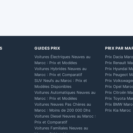
S
GUIDES PRIX
PRIX PAR MA
Voitures Électriques Neuves au
Prix Dacia Mar
Maroc : Prix et Modèles
Prix Renault M
Voitures Hybrides Neuves au
Prix Hyundai M
Maroc : Prix et Comparatif
Prix Peugeot M
SUV Neufs au Maroc : Prix et
Prix Volkswage
Modèles Disponibles
Prix Opel Maro
Voitures Automatiques Neuves au
Prix Citroën M
Maroc : Prix et Modèles
Prix Toyota Ma
Voitures Neuves Pas Chères au
Prix BMW Maro
Maroc : Moins de 200 000 Dhs
Prix Kia Maroc
Voitures Diesel Neuves au Maroc :
Prix et Comparatif
Voitures Familiales Neuves au