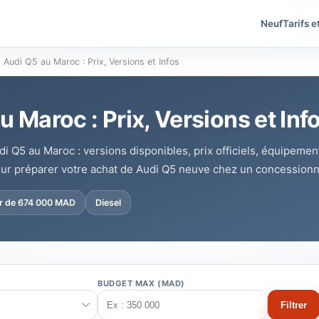
Neuf
Tarifs e
Audi Q5 au Maroc : Prix, Versions et Infos
u Maroc : Prix, Versions et Inf
di Q5 au Maroc : versions disponibles, prix officiels, équipemen
ur préparer votre achat de Audi Q5 neuve chez un concessionn
ir de 674 000 MAD
Diesel
BUDGET MAX (MAD)
Filtrer