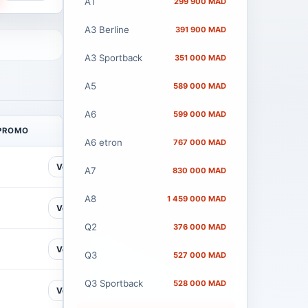
A1
299 900 MAD
A3 Berline
391 900 MAD
A3 Sportback
351 000 MAD
A5
589 000 MAD
A6
599 000 MAD
 PROMO
A6 etron
767 000 MAD
Voir
A7
830 000 MAD
A8
1 459 000 MAD
Voir
Q2
376 000 MAD
Voir
Q3
527 000 MAD
Q3 Sportback
528 000 MAD
Voir