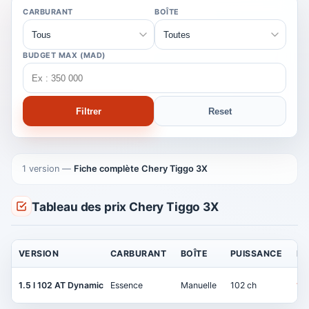
CARBURANT
BOÎTE
BUDGET MAX (MAD)
Filtrer
Reset
1 version
—
Fiche complète Chery Tiggo 3X
Tableau des prix Chery Tiggo 3X
VERSION
CARBURANT
BOÎTE
PUISSANCE
PR
1.5 l 102 AT Dynamic
Essence
Manuelle
102 ch
16