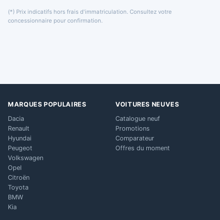
(*) Prix indicatifs hors frais d'immatriculation. Consultez votre
concessionnaire pour confirmation.
MARQUES POPULAIRES
VOITURES NEUVES
Dacia
Catalogue neuf
Renault
Promotions
Hyundai
Comparateur
Peugeot
Offres du moment
Volkswagen
Opel
Citroën
Toyota
BMW
Kia