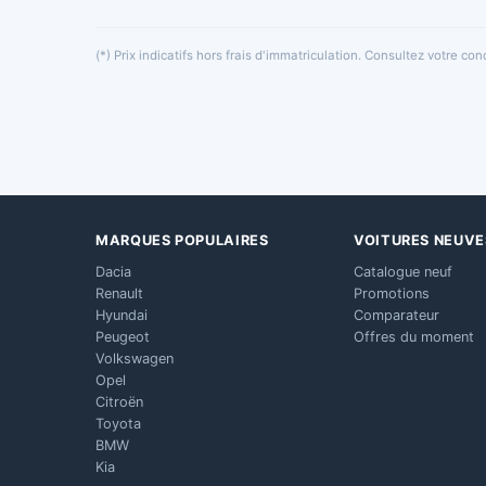
(*) Prix indicatifs hors frais d'immatriculation. Consultez votre c
MARQUES POPULAIRES
VOITURES NEUVE
Dacia
Catalogue neuf
Renault
Promotions
Hyundai
Comparateur
Peugeot
Offres du moment
Volkswagen
Opel
Citroën
Toyota
BMW
Kia