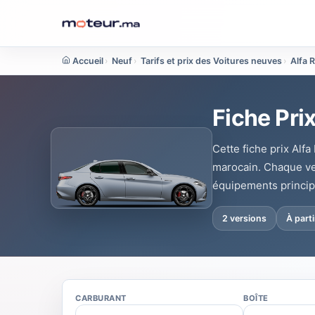
Accueil
›
Neuf
›
Tarifs et prix des Voitures neuves
›
Alfa 
Fiche Pri
Cette fiche prix Alf
marocain. Chaque vers
équipements princip
2 versions
À part
CARBURANT
BOÎTE