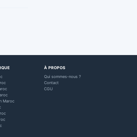
RQUE
À PROPOS
oc
Qui sommes-nous ?
aroc
Contact
aroc
CGU
aroc
n Maroc
c
aroc
roc
c