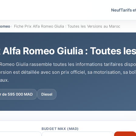
Neuf
Tarifs e
Romeo
›
Fiche Prix Alfa Romeo Giulia : Toutes les Versions au Maroc
x Alfa Romeo Giulia : Toutes l
a Romeo Giulia rassemble toutes les informations tarifaires disp
ion est détaillée avec son prix officiel, sa motorisation, sa boî
aux.
ir de 595 000 MAD
Diesel
BUDGET MAX (MAD)