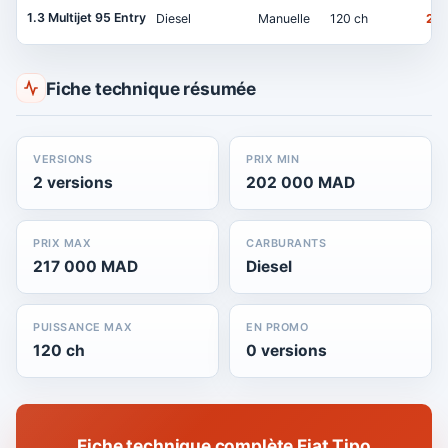
1.3 Multijet 95 Entry
Diesel
Manuelle
120 ch
20
Fiche technique résumée
VERSIONS
PRIX MIN
2 versions
202 000 MAD
PRIX MAX
CARBURANTS
217 000 MAD
Diesel
PUISSANCE MAX
EN PROMO
120 ch
0 versions
Fiche technique complète Fiat Tipo