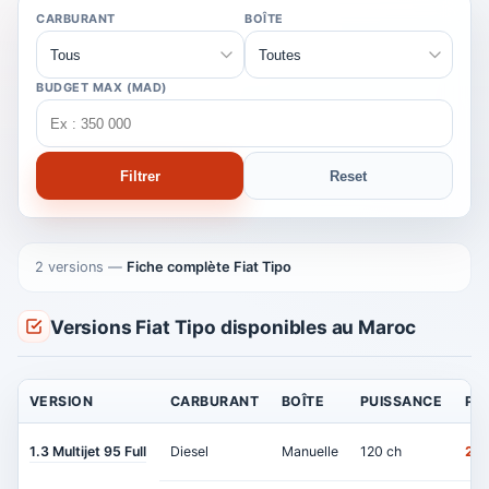
CARBURANT
BOÎTE
BUDGET MAX (MAD)
Filtrer
Reset
2 versions
—
Fiche complète Fiat Tipo
Versions Fiat Tipo disponibles au Maroc
VERSION
CARBURANT
BOÎTE
PUISSANCE
PRI
1.3 Multijet 95 Full
Diesel
Manuelle
120 ch
217