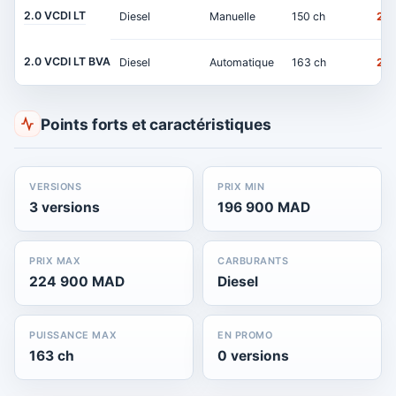
2.0 VCDI LT
Diesel
Manuelle
150 ch
21
2.0 VCDI LT BVA
Diesel
Automatique
163 ch
22
Points forts et caractéristiques
VERSIONS
PRIX MIN
3 versions
196 900 MAD
PRIX MAX
CARBURANTS
224 900 MAD
Diesel
PUISSANCE MAX
EN PROMO
163 ch
0 versions