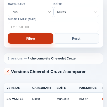
CARBURANT
BOÎTE
BUDGET MAX (MAD)
Filtrer
Reset
3 versions
—
Fiche complète Chevrolet Cruze
Versions Chevrolet Cruze à comparer
VERSION
CARBURANT
BOÎTE
PUISSANCE
PRI
2.0 VCDI LS
Diesel
Manuelle
163 ch
19