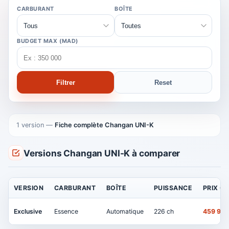
CARBURANT
BOÎTE
BUDGET MAX (MAD)
Filtrer
Reset
1 version
—
Fiche complète Changan UNI-K
Versions Changan UNI-K à comparer
VERSION
CARBURANT
BOÎTE
PUISSANCE
PRIX OF
Exclusive
Essence
Automatique
226 ch
459 90