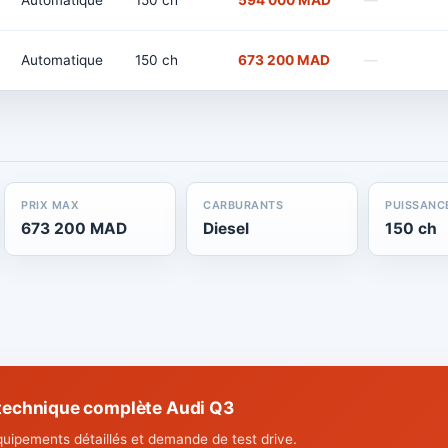
Automatique
150 ch
594 000 MAD
—
Automatique
150 ch
673 200 MAD
—
PRIX MAX
CARBURANTS
PUISSANC
673 200 MAD
Diesel
150 ch
 technique complète Audi Q3
quipements détaillés et demande de test drive.