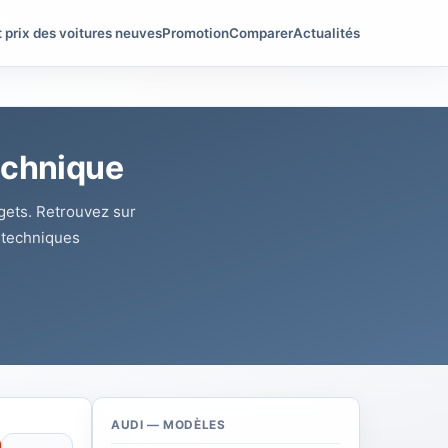
t prix des voitures neuves
Promotion
Comparer
Actualités
Technique
dgets. Retrouvez sur
s techniques
AUDI — MODÈLES