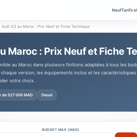
Neuf
Tarifs e
Audi Q3 au Maroc : Prix Neuf et Fiche Technique
u Maroc : Prix Neuf et Fiche 
nible au Maroc dans plusieurs finitions adaptées à tous les bu
e chaque version, les équipements inclus et les caractéristique
ider votre choix.
ir de 527 000 MAD
Diesel
BUDGET MAX (MAD)