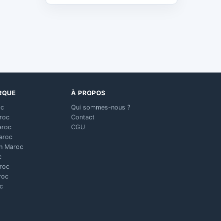
RQUE
À PROPOS
oc
Qui sommes-nous ?
aroc
Contact
aroc
CGU
aroc
n Maroc
c
aroc
roc
c