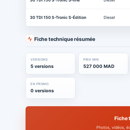
30 TDI 150 S-Tronic S-line
Diesel
30 TDI 150 S-Tronic S-Édition
Diesel
Fiche technique résumée
VERSIONS
PRIX MIN
5 versions
527 000 MAD
EN PROMO
0 versions
Fiche
Photos, vidéos, é