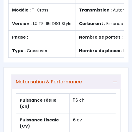
Modèle :
T-Cross
Transmission :
Automat
Version :
1.0 TSI 116 DSG Style
Carburant :
Essence
Phase :
Nombre de portes :
5
Type :
Crossover
Nombre de places :
5
Motorisation & Performance
Puissance réelle
116 ch
(ch)
Puissance fiscale
6 cv
(CV)