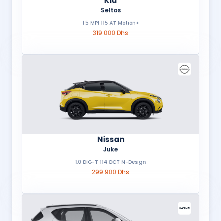
Kia
Seltos
1.5 MPI 115 AT Motion+
319 000 Dhs
Nissan
Juke
1.0 DIG-T 114 DCT N-Design
299 900 Dhs