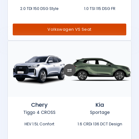
2.0 TDI 150 DSG Style
1.0 TSI 115 DSG FR
Volkswagen VS Seat
Chery
Kia
Tiggo 4 CROSS
Sportage
HEV 1.5L Confort
1.6 CRDi 136 DCT Design