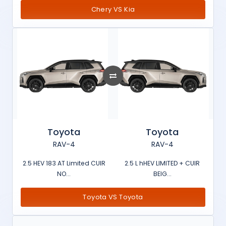
Chery VS Kia
Toyota
Toyota
RAV-4
RAV-4
2.5 HEV 183 AT Limited CUIR
2.5 L hHEV LIMITED + CUIR
NO...
BEIG...
Toyota VS Toyota