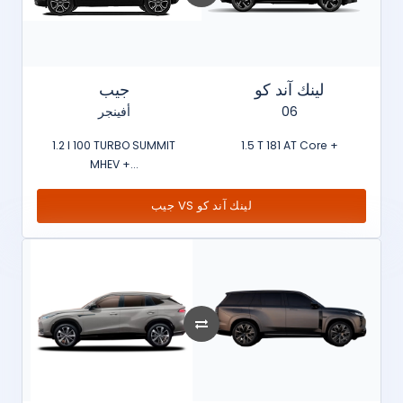
لينك آند كو
جيب
أفينجر
06
1.2 l 100 TURBO SUMMIT
1.5 T 181 AT Core +
MHEV +...
جيب VS لينك آند كو