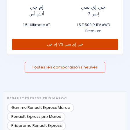
جي إي سي
إم جي
إيس 7
أتش أس
1.5L Ultimate AT
1.5 T 500 PHEV AWD
Premium
إم جي VS جي إي سي
Toutes les comparaisons neuves
RENAULT EXPRESS PRIX MAROC
Gamme Renault Express Maroc
Renault Express prix Maroc
Prix promo Renault Express