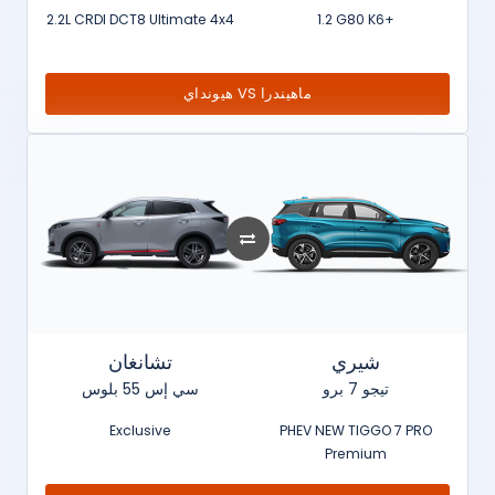
2.2L CRDI DCT8 Ultimate 4x4
1.2 G80 K6+
هيونداي VS ماهيندرا
شيري
تشانغان
تيجو 7 برو
سي إس 55 بلوس
Exclusive
PHEV NEW TIGGO 7 PRO
Premium