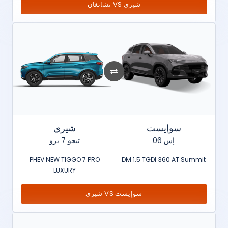
تشانغان VS شيري
سوإيست
شيري
إس 06
تيجو 7 برو
PHEV NEW TIGGO 7 PRO
DM 1.5 TGDI 360 AT Summit
LUXURY
شيري VS سوإيست