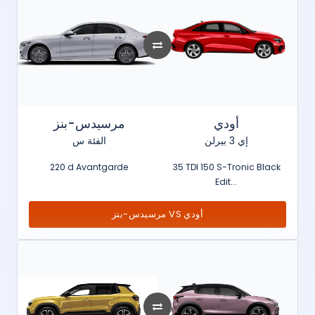
أودي
مرسيدس-بنز
إي 3 بيرلن
الفئة س
220 d Avantgarde
35 TDI 150 S-Tronic Black
Edit...
مرسيدس-بنز VS أودي