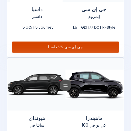
جي إي سي
داسيا
إيمزوم
داستر
1.5 dCi 115 Journey
1.5 T GDI 177 DCT R-Style
داسيا VS جي إي سي
ماهيندرا
هيونداي
كي يو في 100
سانتا في