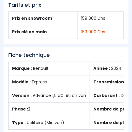
Tarifs et prix
Prix en showroom
159 000 Dhs
Prix clé en main
159 000 Dhs
Fiche technique
Marque :
Renault
Année :
2024
Modèle :
Express
Transmission :
Ma
Version :
Advance 1,5 dCi 95 ch van
Carburant :
Diese
Phase :
2
Nombre de porte
Type :
Utilitaire (Minivan)
Nombre de places