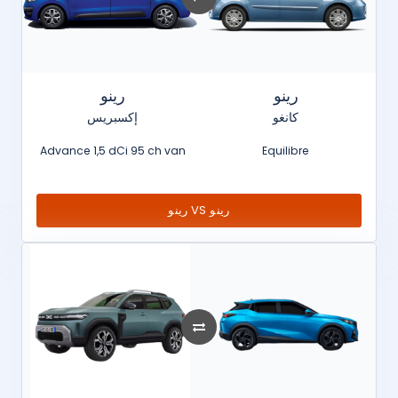
رينو
رينو
كانغو
إكسبريس
Advance 1,5 dCi 95 ch van
Equilibre
رينو VS رينو