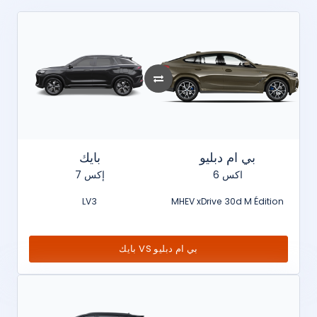
بي ام دبليو
بايك
اكس 6
إكس 7
LV3
MHEV xDrive 30d M Édition
بايك VS بي ام دبليو