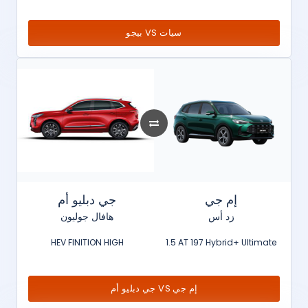
بيجو VS سيات
إم جي
جي دبليو أم
زد أس
هافال جوليون
HEV FINITION HIGH
1.5 AT 197 Hybrid+ Ultimate
جي دبليو أم VS إم جي