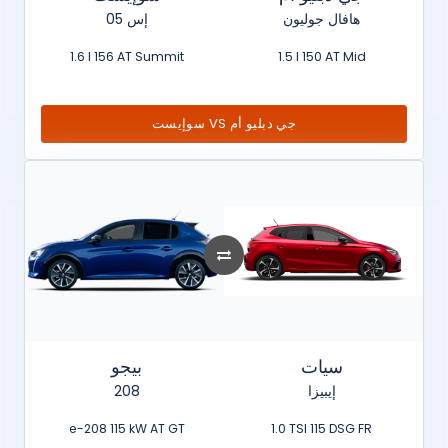
هافال جوليون
إس 05
1.6 l 156 AT Summit
1.5 l 150 AT Mid
سوإيست VS جي دبليو أم
سيات
بيجو
208
إيبيزا
e-208 115 kW AT GT
1.0 TSI 115 DSG FR