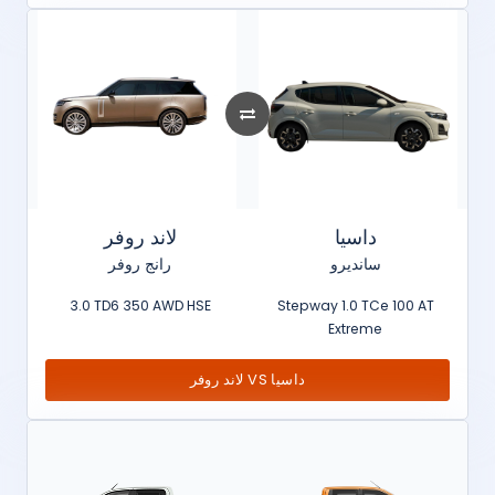
داسيا
لاند روفر
سانديرو
رانج روفر
3.0 TD6 350 AWD HSE
Stepway 1.0 TCe 100 AT
Extreme
لاند روفر VS داسيا