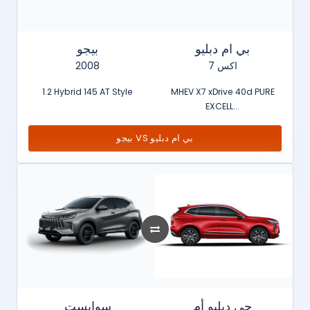
بي ام دبليو
بيجو
2008
اكس 7
1.2 Hybrid 145 AT Style
MHEV X7 xDrive 40d PURE
EXCELL...
بيجو VS بي ام دبليو
جي دبليو أم
سوإيست