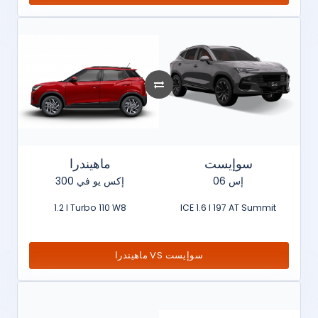
سوإيست
ماهيندرا
إس 06
إكس يو في 300
1.2 l Turbo 110 W8
ICE 1.6 l 197 AT Summit
ماهيندرا VS سوإيست