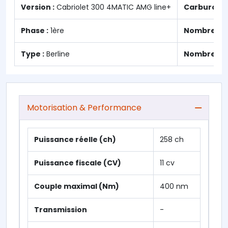
Version :
Cabriolet 300 4MATIC AMG line+
Carburant 
Phase :
1ère
Nombre de 
Type :
Berline
Nombre de 
Motorisation & Performance
Puissance réelle (ch)
258 ch
Puissance fiscale (CV)
11 cv
Couple maximal (Nm)
400 nm
Transmission
-