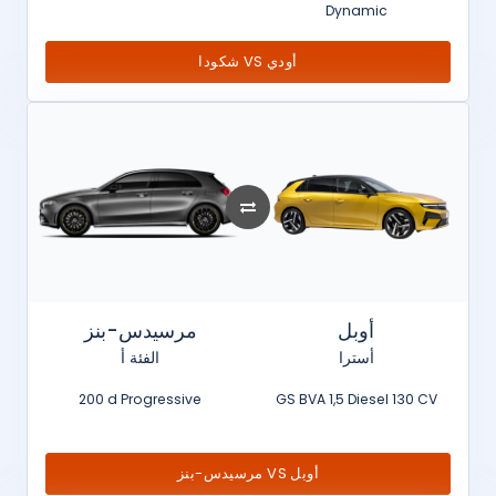
Dynamic
شكودا VS أودي
أوبل
مرسيدس-بنز
أسترا
الفئة أ
200 d Progressive
GS BVA 1,5 Diesel 130 CV
مرسيدس-بنز VS أوبل