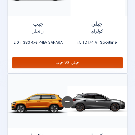
جيلي
جيب
كولراي
رانجلر
2.0 T 380 4xe PHEV SAHARA
1.5 TD 174 AT Sportline
جيب VS جيلي