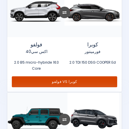
كوبرا
فولفو
فورمينتور
اكس سي40
2.0 B5 micro-hybride 163
2.0 TDI 150 DSG COOPER Ed
Core
فولفو VS كوبرا