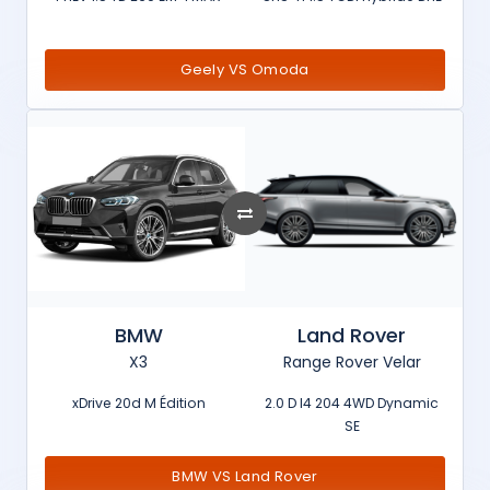
Geely VS Omoda
BMW
Land Rover
X3
Range Rover Velar
xDrive 20d M Édition
2.0 D I4 204 4WD Dynamic
SE
BMW VS Land Rover