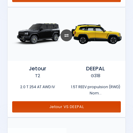
Jetour
DEEPAL
T2
G318
2.0 T 254 AT AWD IV
1.5T REEV propulsion (RWD)
Nom...
Jetour VS DEEPAL