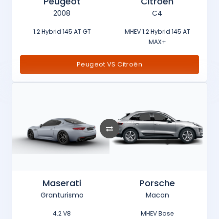
Peugeot
Citroën
2008
C4
1.2 Hybrid 145 AT GT
MHEV 1.2 Hybrid 145 AT
MAX+
Peugeot VS Citroën
Maserati
Porsche
Granturismo
Macan
4.2 V8
MHEV Base