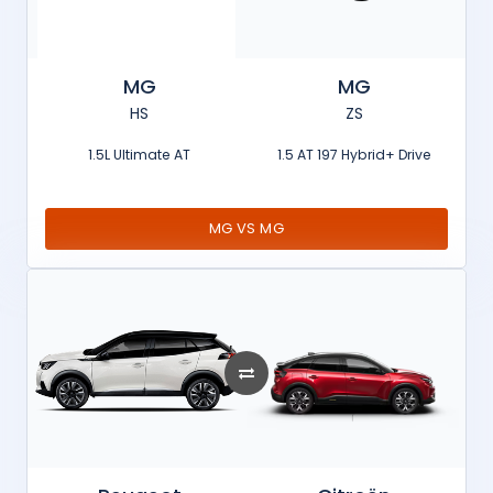
MG
MG
HS
ZS
1.5L Ultimate AT
1.5 AT 197 Hybrid+ Drive
MG VS MG