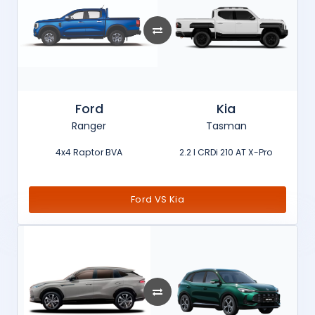
Ford
Kia
Ranger
Tasman
4x4 Raptor BVA
2.2 l CRDi 210 AT X-Pro
Ford VS Kia