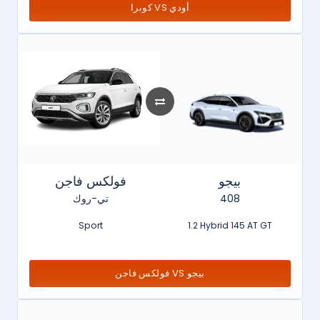
كوبرا VS أودي
بيجو
فولكس فاجن
تي-روك
408
Sport
1.2 Hybrid 145 AT GT
فولكس فاجن VS بيجو