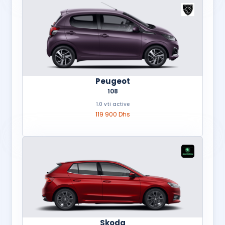
Peugeot
108
1.0 vti active
119 900 Dhs
Skoda