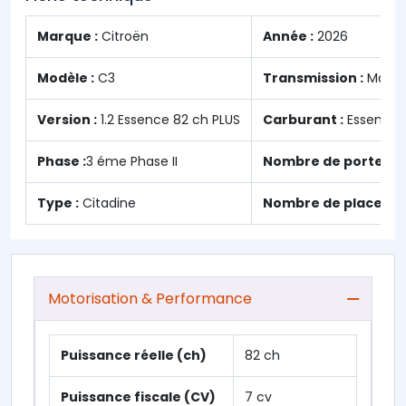
Marque :
Citroën
Année :
2026
Modèle :
C3
Transmission :
Manue
Version :
1.2 Essence 82 ch PLUS
Carburant :
Essence
Phase :
3 éme Phase II
Nombre de portes :
Type :
Citadine
Nombre de places :
Motorisation & Performance
Puissance réelle (ch)
82 ch
Puissance fiscale (CV)
7 cv