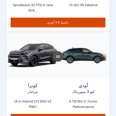
Sportback 30 TFSI S-Line
1.5 dCi 115 Extreme
BVA...
أودي VS داسيا
أودي
كوبرا
كيو 3 سبورتباك
تيرامار
1,5 e-hybrid 272 DSG VZ
5 TDI 150 S-Tronic
PHEV
Performance