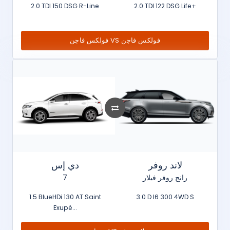
2.0 TDI 150 DSG R-Line
2.0 TDI 122 DSG Life+
فولكس فاجن VS فولكس فاجن
لاند روفر
دي إس
7
رانج روفر فيلار
1.5 BlueHDi 130 AT Saint
3.0 D I6 300 4WD S
Exupé...