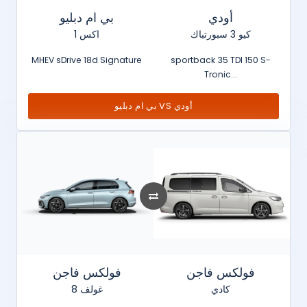
أودي
بي ام دبليو
كيو 3 سبورتباك
اكس 1
MHEV sDrive 18d Signature
sportback 35 TDI 150 S-
Tronic...
بي ام دبليو VS أودي
فولكس فاجن
فولكس فاجن
كادي
غولف 8