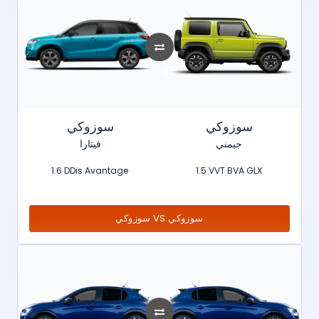
سوزوكي
سوزوكي
جيمني
فيتارا
1.6 DDis Avantage
1.5 VVT BVA GLX
سوزوكي VS سوزوكي