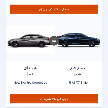
كي جي إم VS سمارت
دونغ فنغ
هيونداي
شاين
إلانترا
New Elantra Seductive
1.5 AT 117 Style
هيونداي VS دونغ فنغ