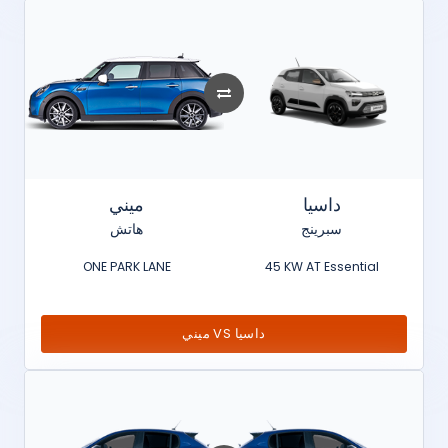
داسيا
ميني
سبرينج
هاتش
ONE PARK LANE
45 KW AT Essential
ميني VS داسيا