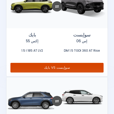
سوإيست
بايك
إس 06
إكس 55
1.5 l 185 AT LV2
DM 1.5 TGDI 360 AT Rise
بايك VS سوإيست