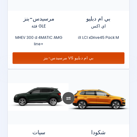
بي ام دبليو
مرسيدس-بنز
اي اكس
فئة GLE
MHEV 300 d 4MATIC AMG
iX LCI xDrive45 Pack M
line+
مرسيدس-بنز VS بي ام دبليو
شكودا
سيات