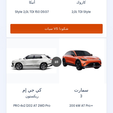
كاروك
أتيكا
Style 2,0L TDI 150 DSG7
2,0L TDI Style
سيات VS شكودا
سمارت
كي جي إم
ريكستون
3
PRO 4x2 |202 AT 2WD Pro
200 kW AT Pro+