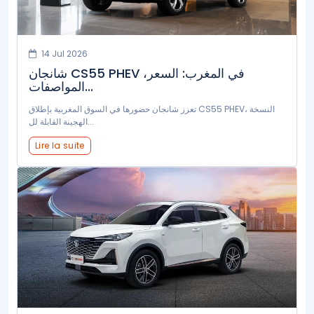
14 Jul 2026
شانجان CS55 PHEV في المغرب: السعر،
المواصفات...
تعزز شانجان حضورها في السوق المغربية بإطلاق CS55 PHEV، النسخة
الهجينة القابلة لل...
Lire la suite