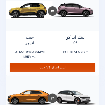
لينك آند كو
جيب
أفينجر
06
1.2 l 100 TURBO SUMMIT
1.5 T 181 AT Core +
MHEV +...
جيب VS لينك آند كو