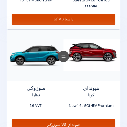
1.0 l 67 Motion BVM
Streetway 1.0 TCe 100
Essentie...
كيا VS داسيا
هيونداي
سوزوكي
كونا
فيتارا
1.6 VVT
New 1.6L GDi HEV Premium
سوزوكي VS هيونداي