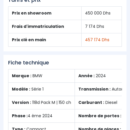
Prix en showroom
450 000 Dhs
Frais d'immatriculation
7 174 Dhs
Prix clé en main
457 174 Dhs
Fiche technique
Marque :
BMW
Année :
2024
Modèle :
Série 1
Transmission :
Automat
Version :
118d Pack M | 150 ch
Carburant :
Diesel
Phase :
4 ème 2024
Nombre de portes :
5
Type :
Compact
Nombre de places :
0