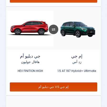
إم جي
جي دبليو أم
زد أس
هافال جوليون
HEV FINITION HIGH
1.5 AT 197 Hybrid+ Ultimate
جي دبليو أم VS إم جي