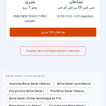
تشانغان
شيري
سي إس 55 بي إش إي في
تيجو 7 برو
PHEV NEW TIGGO 7 PRO
1.5 110 CV E- CVT injection...
LUXURY
شيري VS تشانغان
Toutes les comparaisons neuves
BMW SERIE 1 PRIX MAROC
Gamme Bmw Serie 1 Maroc
Bmw Serie 1 prix Maroc
Prix promo Bmw Serie 1
Prix Bmw Serie 1 Maroc
Bmw Serie 1 Fiche technique et Prix
Bmw Serie 1 au Maroc
Tous les prix Bmw Serie 1