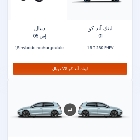
لينك آند كو
ديبال
إس 05
01
1,5 hybride rechargeable
1.5 T 280 PHEV
ديبال VS لينك آند كو