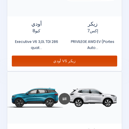
زيكر
أودي
7إكس
كيو8
Executive V6 3,0L TDI 286
PRIVILEGE AWD EV (Portes
quat...
Auto...
أودي VS زيكر