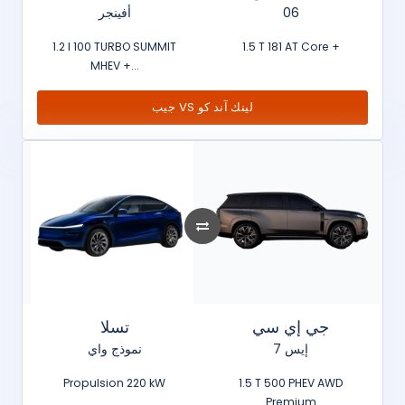
أفينجر
06
1.2 l 100 TURBO SUMMIT
1.5 T 181 AT Core +
MHEV +...
جيب VS لينك آند كو
جي إي سي
تسلا
إيس 7
نموذج واي
Propulsion 220 kW
1.5 T 500 PHEV AWD
Premium