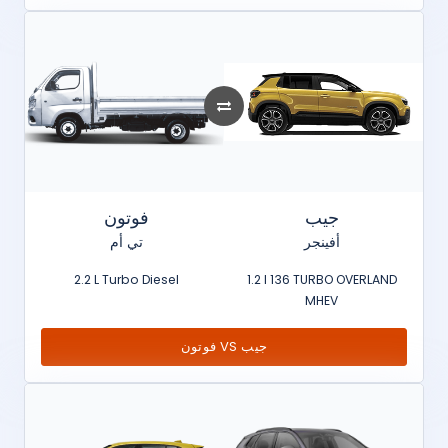
جيب
فوتون
أفينجر
تي أم
2.2 L Turbo Diesel
1.2 l 136 TURBO OVERLAND
MHEV
فوتون VS جيب