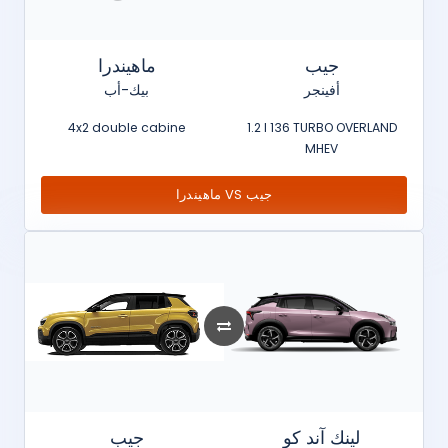
جيب
ماهيندرا
أفينجر
بيك-أب
4x2 double cabine
1.2 l 136 TURBO OVERLAND
MHEV
ماهيندرا VS جيب
لينك آند كو
جيب