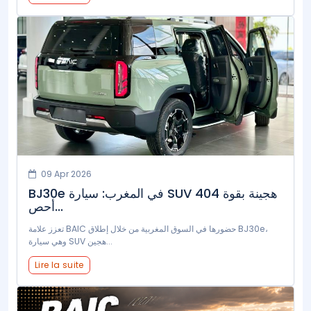
09 Apr 2026
BJ30e في المغرب: سيارة SUV هجينة بقوة 404
أحص...
تعزز علامة BAIC حضورها في السوق المغربية من خلال إطلاق BJ30e،
وهي سيارة SUV هجين...
Lire la suite