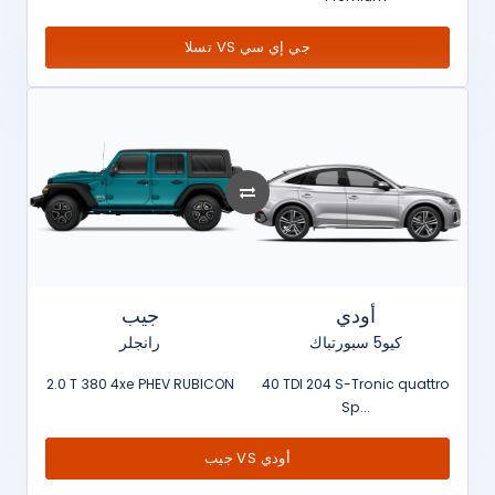
تسلا VS جي إي سي
أودي
جيب
كيو5 سبورتباك
رانجلر
2.0 T 380 4xe PHEV RUBICON
40 TDI 204 S-Tronic quattro
Sp...
جيب VS أودي