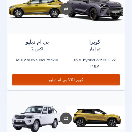
كوبرا
بي ام دبليو
تيرامار
اكس 2
MHEV sDrive 18d Pack M
1,5 e-hybrid 272 DSG VZ
PHEV
بي ام دبليو VS كوبرا