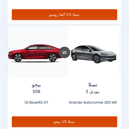
ألفا روميو VS تسلا
تسلا
بيجو
508
موديل 3
1,5 BlueHDi GT
Grande Autonomie 250 kW
بيجو VS تسلا