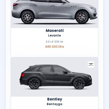
Maserati
Levante
2.0 L4 330 Gt
945 000 Dhs
Bentley
Bentayga