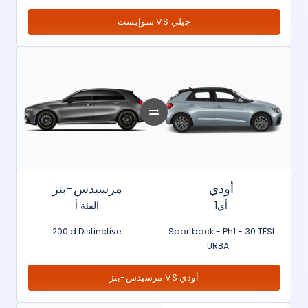
سوإيست VS جيلي
مرسيدس-بنز
أودي
الفئة أ
أي1
200 d Distinctive
Sportback - Ph1 - 30 TFSI
URBA...
مرسيدس-بنز VS أودي