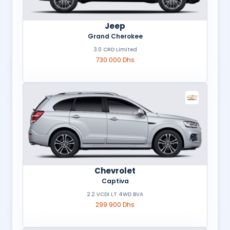
Jeep
Grand Cherokee
3.0 CRD Limited
730 000 Dhs
Chevrolet
Captiva
2.2 VCDI LT 4WD BVA
299 900 Dhs