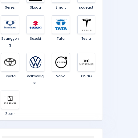
Seres
Skoda
Smart
soueast
Ssangyon
Suzuki
Tata
Tesla
g
Toyota
Volkswag
Volvo
XPENG
en
Zeekr