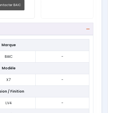
ntacter BAIC
Marque
BAIC
-
Modèle
X7
-
ion / Finition
LV4
-