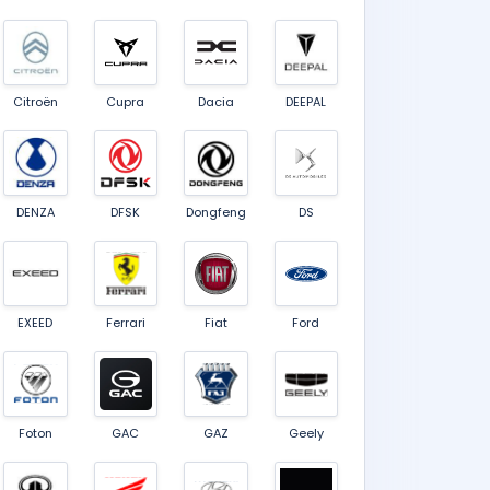
Citroën
Cupra
Dacia
DEEPAL
DENZA
DFSK
Dongfeng
DS
EXEED
Ferrari
Fiat
Ford
Foton
GAC
GAZ
Geely