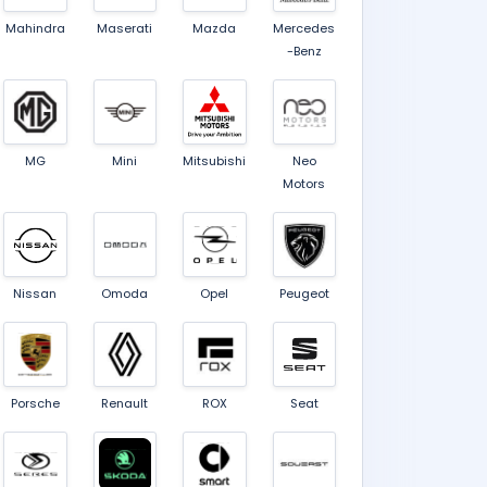
Mahindra
Maserati
Mazda
Mercedes
-Benz
MG
Mini
Mitsubishi
Neo
Motors
Nissan
Omoda
Opel
Peugeot
Porsche
Renault
ROX
Seat