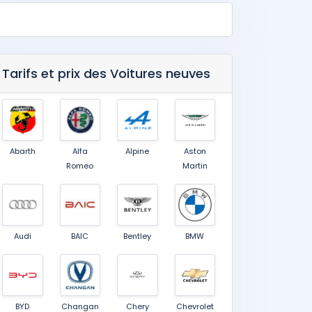
Tarifs et prix des Voitures neuves
Abarth
Alfa
Alpine
Aston
Romeo
Martin
Audi
BAIC
Bentley
BMW
BYD
Changan
Chery
Chevrolet