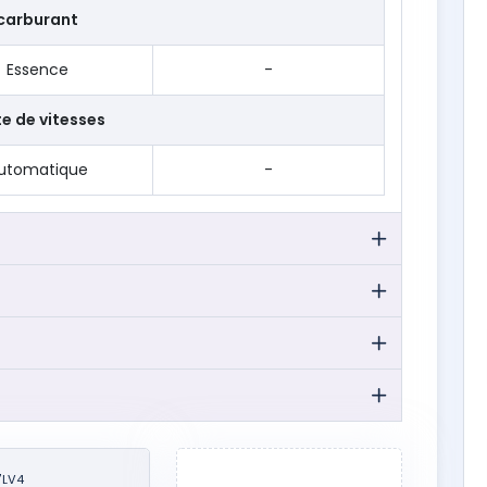
carburant
Essence
-
te de vitesses
utomatique
-
7
LV4