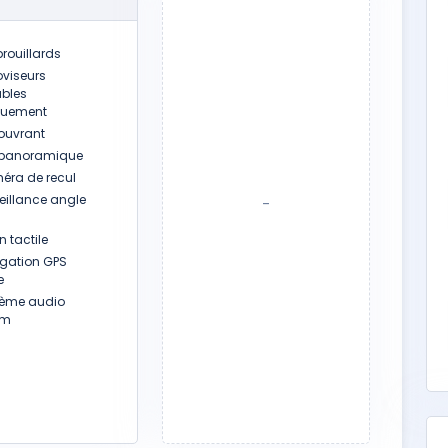
rouillards
oviseurs
ables
iquement
 ouvrant
 panoramique
ra de recul
eillance angle
-
 tactile
gation GPS
e
ème audio
um