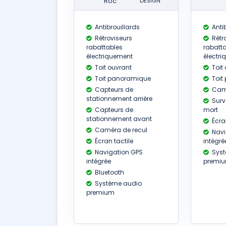
Roc
DESIGN
Antibrouillards
Antib
Rétroviseurs
Rétr
rabattables
rabatt
électriquement
électr
Toit ouvrant
Toit
Toit panoramique
Toit
Capteurs de
Camé
stationnement arrière
Surv
Capteurs de
mort
stationnement avant
Écran
Caméra de recul
Navi
Écran tactile
intégré
Navigation GPS
Syst
intégrée
premi
Bluetooth
Système audio
premium