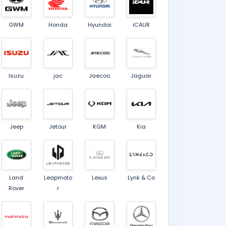
GWM
Honda
Hyundai
iCAUR
Isuzu
jac
Jaecoo
Jaguar
Jeep
Jetour
KGM
Kia
Land
Leapmoto
Lexus
Lynk & Co
Rover
r