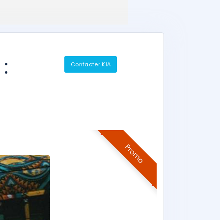
:
Contacter KIA
Promo