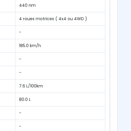
440 nm
4 roues motrices ( 4x4 ou 4WD )
-
185.0 km/h
-
-
7.6 L/100km
80.0 L
-
-