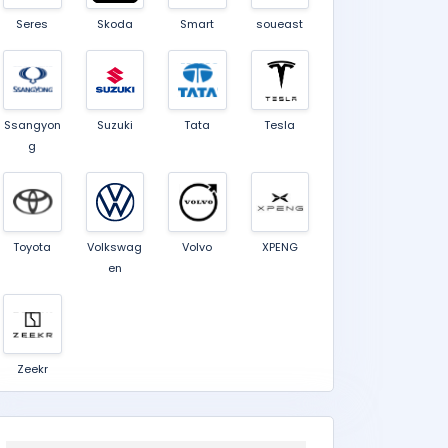
Seres
Skoda
Smart
soueast
Ssangyon
Suzuki
Tata
Tesla
g
Toyota
Volkswag
Volvo
XPENG
en
Zeekr