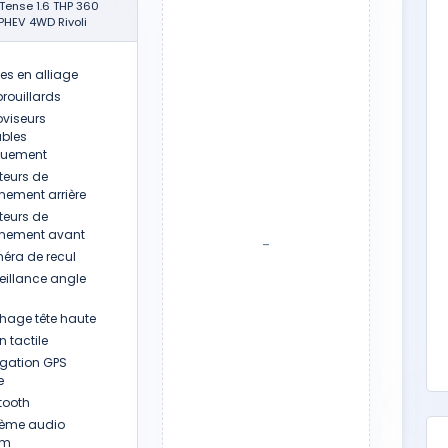
Tense 1.6 THP 360
PHEV 4WD Rivoli
es en alliage
rouillards
oviseurs
ables
iquement
eurs de
nement arrière
eurs de
nnement avant
-
ra de recul
eillance angle
chage tête haute
 tactile
gation GPS
e
tooth
ème audio
um