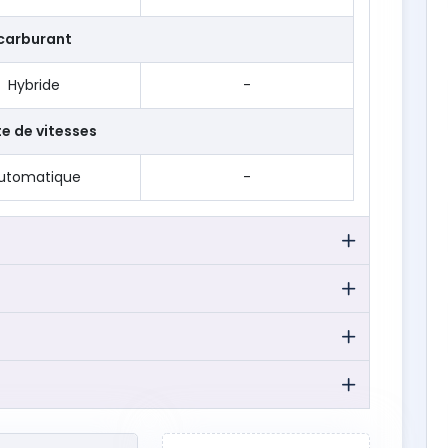
carburant
Hybride
-
te de vitesses
utomatique
-