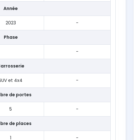
Année
2023
-
Phase
-
arrosserie
SUV et 4x4
-
bre de portes
5
-
bre de places
1
-