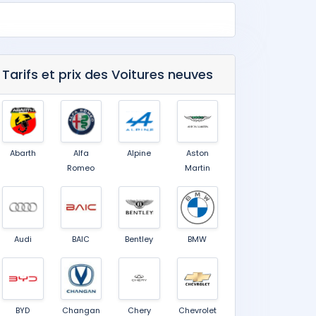
Tarifs et prix des Voitures neuves
Abarth
Alfa
Alpine
Aston
Romeo
Martin
Audi
BAIC
Bentley
BMW
BYD
Changan
Chery
Chevrolet