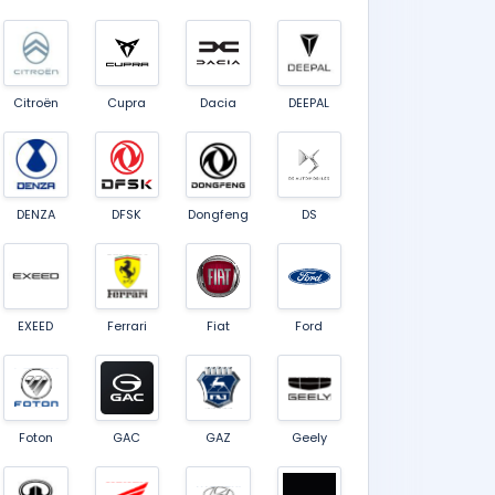
Citroën
Cupra
Dacia
DEEPAL
DENZA
DFSK
Dongfeng
DS
EXEED
Ferrari
Fiat
Ford
Foton
GAC
GAZ
Geely