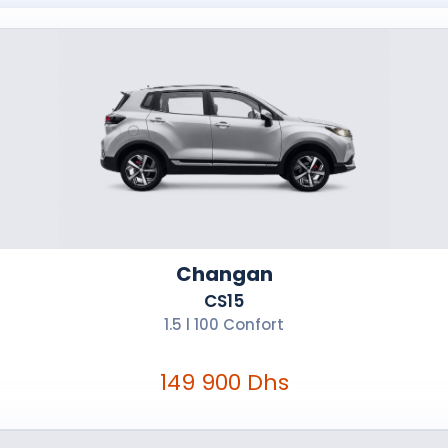
Changan
CS15
1.5 l 100 Confort
149 900 Dhs