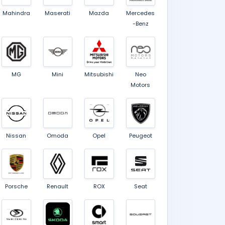
Mahindra
Maserati
Mazda
Mercedes
-Benz
MG
Mini
Mitsubishi
Neo
Motors
Nissan
Omoda
Opel
Peugeot
Porsche
Renault
ROX
Seat