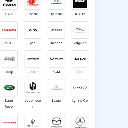
GWM
Honda
Hyundai
iCAUR
Isuzu
jac
Jaecoo
Jaguar
Jeep
Jetour
KGM
Kia
Land
Leapmoto
Lexus
Lynk & Co
Rover
r