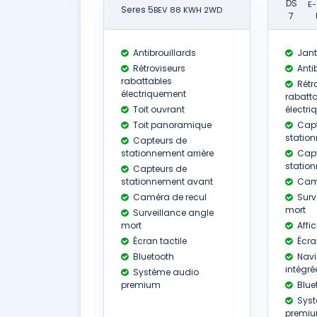
DS
E-
Seres 5
BEV 88 KWH 2WD
7
Antibrouillards
Jant
Rétroviseurs
Antib
rabattables
Rétr
électriquement
rabatt
Toit ouvrant
électr
Toit panoramique
Capt
station
Capteurs de
stationnement arrière
Capt
statio
Capteurs de
stationnement avant
Camé
Caméra de recul
Surv
mort
Surveillance angle
mort
Affi
Écran tactile
Écran
Bluetooth
Navi
intégré
Système audio
premium
Blue
Syst
premi