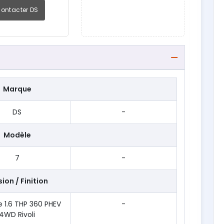
ontacter DS
Marque
DS
-
Modèle
7
-
ion / Finition
 1.6 THP 360 PHEV
-
4WD Rivoli