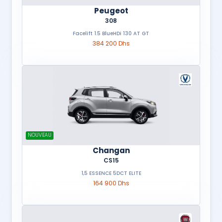
Peugeot
308
Facelift 1.5 BlueHDi 130 AT GT
384 200 Dhs
NOUVEAU
Changan
CS15
1,5 ESSENCE 5DCT ELITE
164 900 Dhs