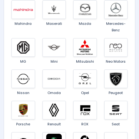
Mahindra
Maserati
Mazda
Mercedes-
Benz
MG
Mini
Mitsubishi
Neo Motors
Nissan
Omoda
Opel
Peugeot
Porsche
Renault
ROX
Seat