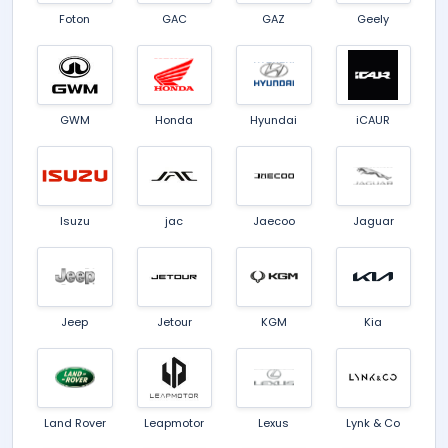
Foton
GAC
GAZ
Geely
GWM
Honda
Hyundai
iCAUR
Isuzu
jac
Jaecoo
Jaguar
Jeep
Jetour
KGM
Kia
Land Rover
Leapmotor
Lexus
Lynk & Co