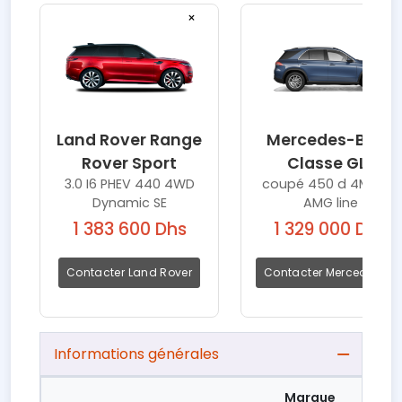
×
×
Land Rover Range
Mercedes-Benz
Rover Sport
Classe GLE
3.0 I6 PHEV 440 4WD
coupé 450 d 4MATIC
Dynamic SE
AMG line
1 383 600 Dhs
1 329 000 Dhs
Contacter Land Rover
Contacter Mercedes-Be
Informations générales
Marque