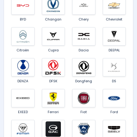
BYD
Changan
Chery
Chevrolet
Citroën
Cupra
Dacia
DEEPAL
DENZA
DFSK
Dongfeng
DS
EXEED
Ferrari
Fiat
Ford