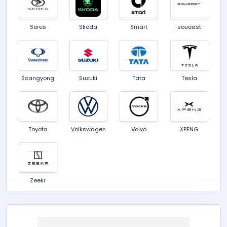
Seres
Skoda
Smart
soueast
Ssangyong
Suzuki
Tata
Tesla
Toyota
Volkswagen
Volvo
XPENG
Zeekr