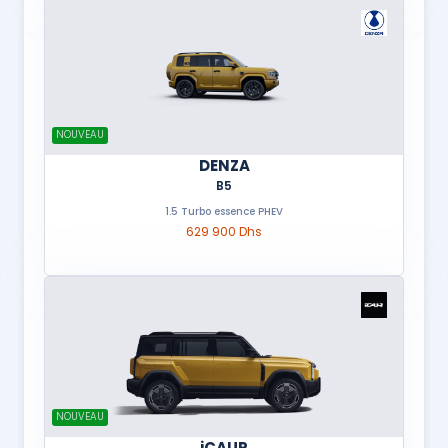
NOUVEAU
DENZA
B5
1.5 Turbo essence PHEV
629 900 Dhs
NOUVEAU
iCAUR