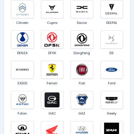
Citroën
Cupra
Dacia
DEEPAL
DENZA
DFSK
Dongfeng
DS
EXEED
Ferrari
Fiat
Ford
Foton
GAC
GAZ
Geely