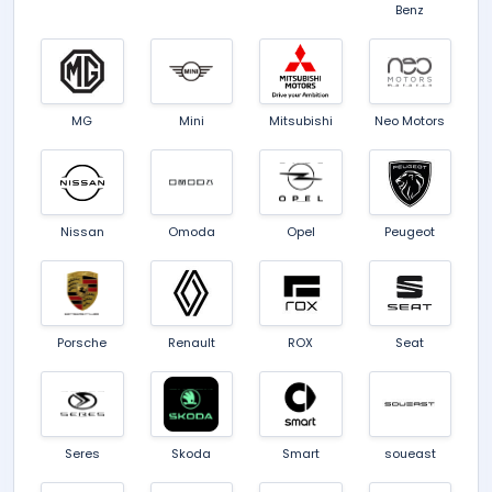
Benz
MG
Mini
Mitsubishi
Neo Motors
Nissan
Omoda
Opel
Peugeot
Porsche
Renault
ROX
Seat
Seres
Skoda
Smart
soueast