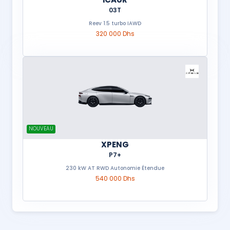
03T
Reev 1.5 turbo IAWD
320 000 Dhs
NOUVEAU
XPENG
P7+
230 kW AT RWD Autonomie Étendue
540 000 Dhs