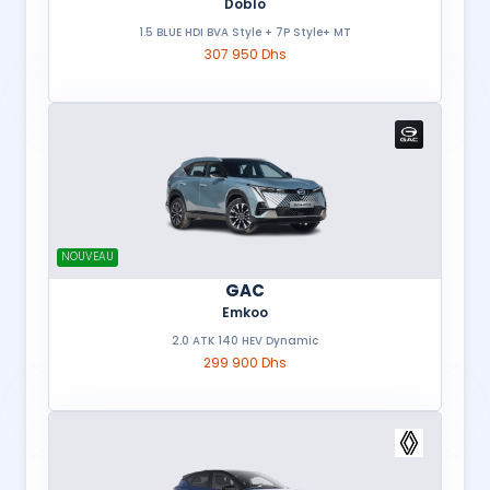
Doblo
1.5 BLUE HDI BVA Style + 7P Style+ MT
307 950 Dhs
NOUVEAU
GAC
Emkoo
2.0 ATK 140 HEV Dynamic
299 900 Dhs