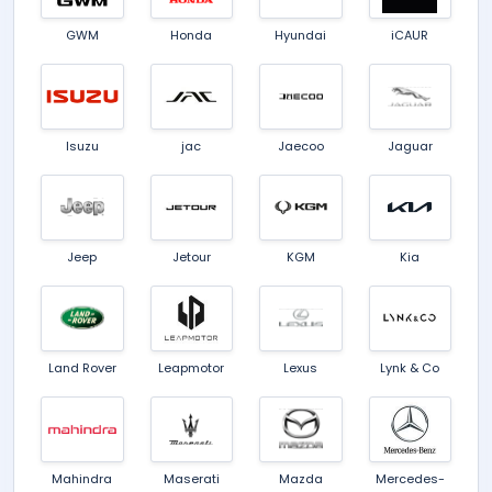
GWM
Honda
Hyundai
iCAUR
Isuzu
jac
Jaecoo
Jaguar
Jeep
Jetour
KGM
Kia
Land Rover
Leapmotor
Lexus
Lynk & Co
Mahindra
Maserati
Mazda
Mercedes-