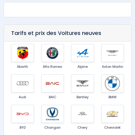
Tarifs et prix des Voitures neuves
Abarth
Alfa Romeo
Alpine
Aston Martin
Audi
BAIC
Bentley
BMW
BYD
Changan
Chery
Chevrolet