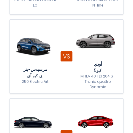
Ed
N-line
VS
أودي
مرسيدس-بنز
كيو5
إي كيو آي
MHEV 40 TDI 204 S-
250 Electric Art
Tronic quattro
Dynamic