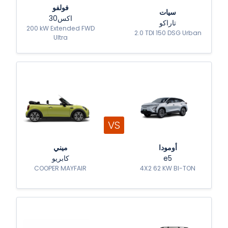
فولفو
سيات
اكس30
تاراكو
200 kW Extended FWD
2.0 TDI 150 DSG Urban
Ultra
VS
أومودا
ميني
كابريو
e5
COOPER MAYFAIR
4X2 62 KW BI-TON