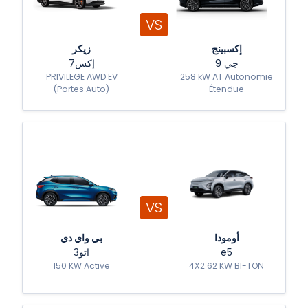
VS
إكسبينج
زيكر
جي 9
7إكس
PRIVILEGE AWD EV
258 kW AT Autonomie
(Portes Auto)
Étendue
VS
أومودا
بي واي دي
اتو3
e5
150 KW Active
4X2 62 KW BI-TON