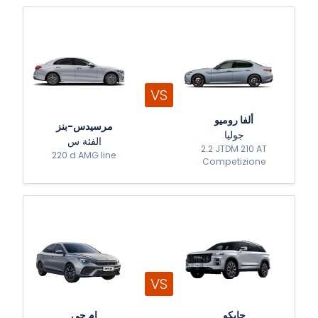
VS
ألفا روميو
مرسيدس-بنز
جوليا
الفئة س
2.2 JTDM 210 AT
220 d AMG line
Competizione
VS
جايكو
إم جي