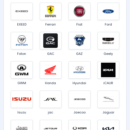
EXEED
Ferrari
Fiat
Ford
Foton
GAC
GAZ
Geely
GWM
Honda
Hyundai
iCAUR
Isuzu
jac
Jaecoo
Jaguar