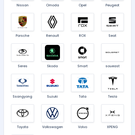
Nissan
Omoda
Opel
Peugeot
Porsche
Renault
ROX
Seat
Seres
Skoda
Smart
soueast
Ssangyong
Suzuki
Tata
Tesla
Toyota
Volkswagen
Volvo
XPENG