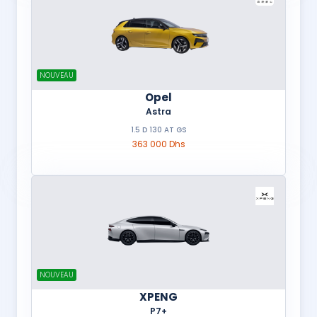
NOUVEAU
Opel
Astra
1.5 D 130 AT GS
363 000 Dhs
NOUVEAU
XPENG
P7+