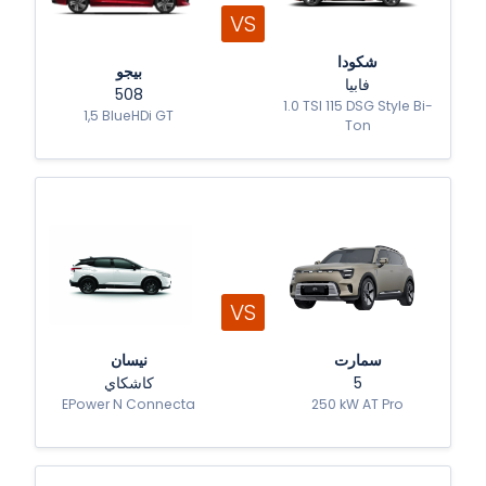
VS
شكودا
بيجو
فابيا
508
1.0 TSI 115 DSG Style Bi-
1,5 BlueHDi GT
Ton
VS
سمارت
نيسان
كاشكاي
5
EPower N Connecta
250 kW AT Pro