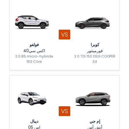
VS
كوبرا
فولفو
فورمينتور
اكس سي40
2.0 B5 micro-hybride
2.0 TDI 150 DSG COOPER
163 Core
Ed
VS
إم جي
ديبال
أتش أس
إس 05