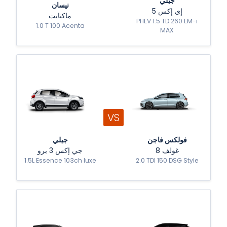
جيلي
نيسان
إي إكس 5
ماكنايت
PHEV 1.5 TD 260 EM-i
1.0 T 100 Acenta
MAX
VS
فولكس فاجن
جيلي
غولف 8
جي إكس 3 برو
1.5L Essence 103ch luxe
2.0 TDI 150 DSG Style