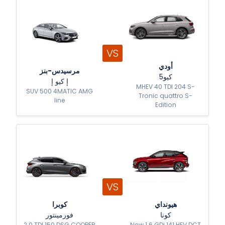
VS
أودي
مرسيدس-بنز
كيو5
إ كيو إ
MHEV 40 TDI 204 S-
SUV 500 4MATIC AMG
Tronic quattro S-
line
Edition
VS
هيونداي
كوبرا
كونا
فورمينتور
2.0 TDI 150 DSG COOPER
New 1.6 GDi 141 HEV DCT