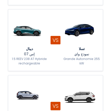
VS
تسلا
ديبال
نموذج واي
إس 07
1.5 REEV 238 AT Hybride
Grande Autonomie 255
rechargeable
kW
VS