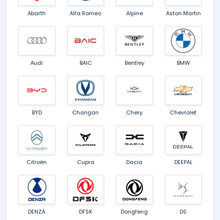
Abarth
Alfa Romeo
Alpine
Aston Martin
Audi
BAIC
Bentley
BMW
BYD
Changan
Chery
Chevrolet
Citroën
Cupra
Dacia
DEEPAL
DENZA
DFSK
Dongfeng
DS