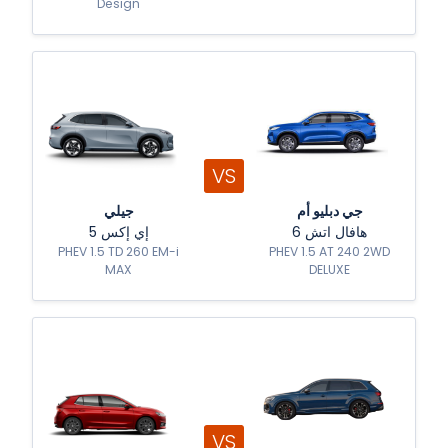
Design
VS
جي دبليو أم
جيلي
هافال اتش 6
إي إكس 5
PHEV 1.5 TD 260 EM-i
PHEV 1.5 AT 240 2WD
MAX
DELUXE
VS