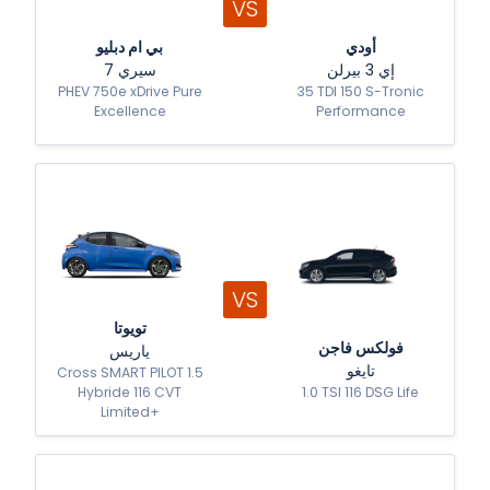
VS
أودي
بي ام دبليو
إي 3 بيرلن
سيري 7
PHEV 750e xDrive Pure
35 TDI 150 S-Tronic
Excellence
Performance
VS
تويوتا
فولكس فاجن
ياريس
تايغو
Cross SMART PILOT 1.5
Hybride 116 CVT
1.0 TSI 116 DSG Life
Limited+