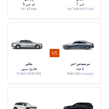
جي 7
إم جي 5
1.5 l AT Elite
1.6L TGDI DCT7 LUX
VS
مرسيدس-بنز
بنتلي
فئة S
فلاينج سبور
FLYING SPUR W12
PHEV 580 e Luxury