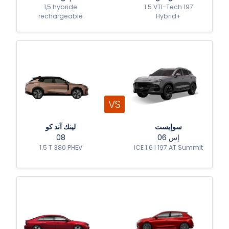
1,5 hybride
1.5 VTI-Tech 197
rechargeable
Hybrid+
VS
سوإيست
لينك آند كو
08
إس 06
1.5 T 380 PHEV
ICE 1.6 l 197 AT Summit