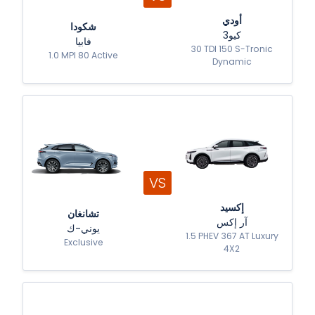
أودي
شكودا
كيو3
فابيا
30 TDI 150 S-Tronic
1.0 MPI 80 Active
Dynamic
VS
إكسيد
تشانغان
آر إكس
يوني-ك
1.5 PHEV 367 AT Luxury
Exclusive
4X2