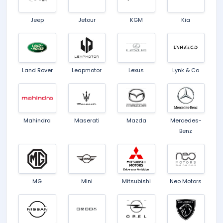
Jeep
Jetour
KGM
Kia
Land Rover
Leapmotor
Lexus
Lynk & Co
Mahindra
Maserati
Mazda
Mercedes-
Benz
MG
Mini
Mitsubishi
Neo Motors