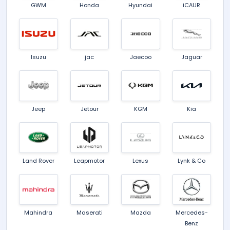
GWM
Honda
Hyundai
iCAUR
Isuzu
jac
Jaecoo
Jaguar
Jeep
Jetour
KGM
Kia
Land Rover
Leapmotor
Lexus
Lynk & Co
Mahindra
Maserati
Mazda
Mercedes-
Benz