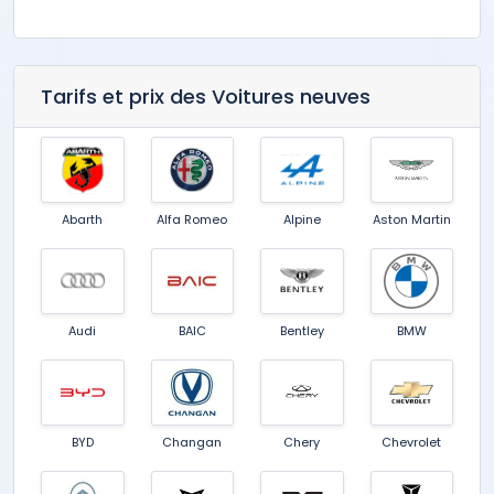
Tarifs et prix des Voitures neuves
Abarth
Alfa Romeo
Alpine
Aston Martin
Audi
BAIC
Bentley
BMW
BYD
Changan
Chery
Chevrolet