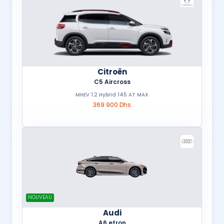
Citroën
C5 Aircross
MHEV 1.2 Hybrid 145 AT MAX
369 900 Dhs
NOUVEAU
Audi
A6 etron