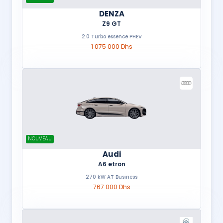
DENZA
Z9 GT
2.0 Turbo essence PHEV
1 075 000 Dhs
NOUVEAU
Audi
A6 etron
270 kW AT Business
767 000 Dhs