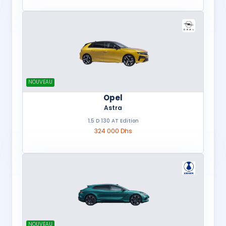
NOUVEAU
Opel
Astra
1.5 D 130 AT Edition
324 000 Dhs
NOUVEAU