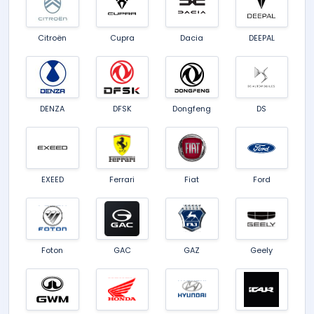
Citroën
Cupra
Dacia
DEEPAL
DENZA
DFSK
Dongfeng
DS
EXEED
Ferrari
Fiat
Ford
Foton
GAC
GAZ
Geely