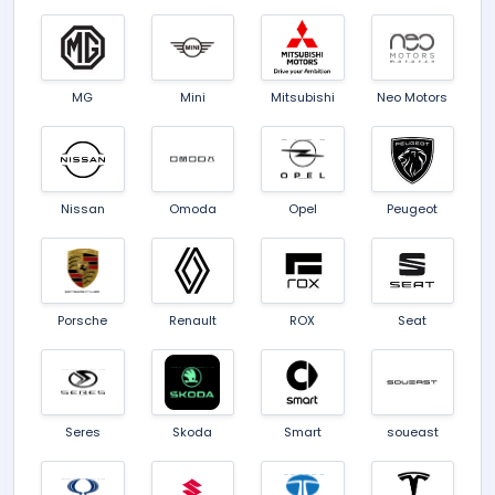
MG
Mini
Mitsubishi
Neo Motors
Nissan
Omoda
Opel
Peugeot
Porsche
Renault
ROX
Seat
Seres
Skoda
Smart
soueast