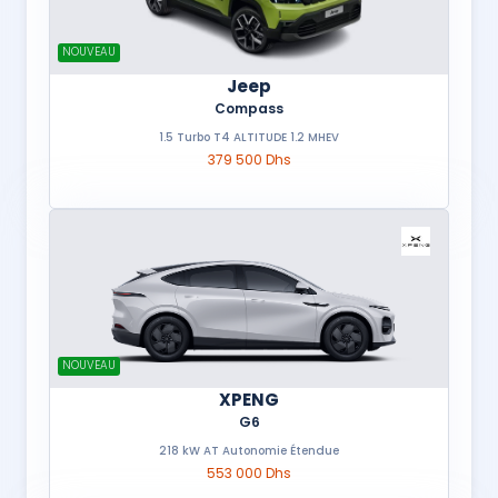
NOUVEAU
Jeep
Compass
1.5 Turbo T4 ALTITUDE 1.2 MHEV
379 500 Dhs
NOUVEAU
XPENG
G6
218 kW AT Autonomie Étendue
553 000 Dhs