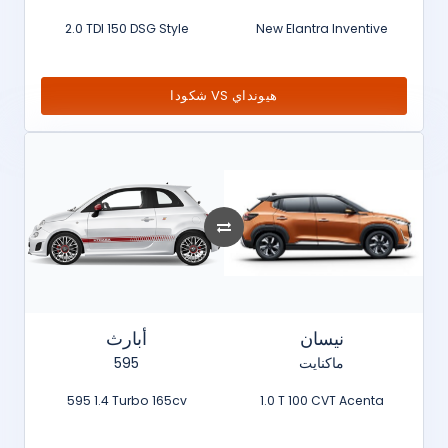
2.0 TDI 150 DSG Style
New Elantra Inventive
شكودا VS هيونداي
نيسان
أبارث
595
ماكنايت
595 1.4 Turbo 165cv
1.0 T 100 CVT Acenta