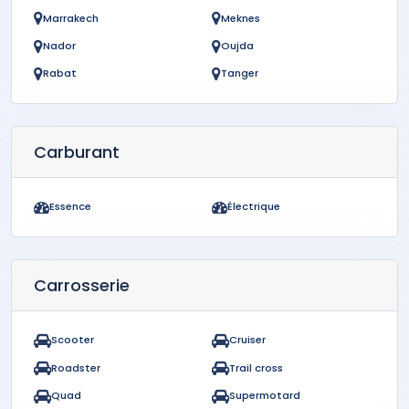
Marrakech
Meknes
Nador
Oujda
Rabat
Tanger
Carburant
Essence
Électrique
Carrosserie
Scooter
Cruiser
Roadster
Trail cross
Quad
Supermotard