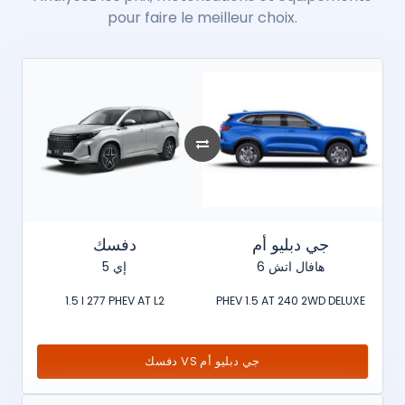
pour faire le meilleur choix.
جي دبليو أم
دفسك
هافال اتش 6
إي 5
1.5 l 277 PHEV AT L2
PHEV 1.5 AT 240 2WD DELUXE
دفسك VS جي دبليو أم