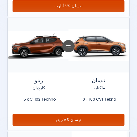
أبارث VS نيسان
نيسان
رينو
ماكنايت
كارديان
1.5 dCi 102 Techno
1.0 T 100 CVT Tekna
رينو VS نيسان