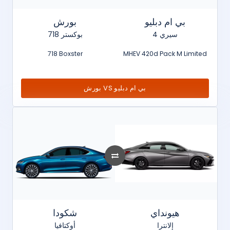
بي ام دبليو
بورش
سيري 4
718 بوكستر
718 Boxster
MHEV 420d Pack M Limited
بورش VS بي ام دبليو
هيونداي
شكودا
إلانترا
أوكتافيا