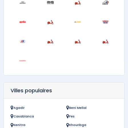
Villes populaires
Agadir
Beni Mellal
Casablanca
Fes
Kenitra
Khouribga