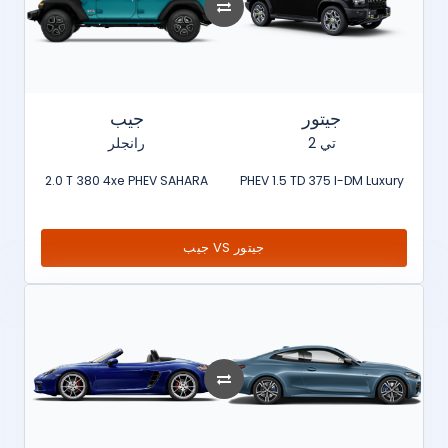
جيتور
جيب
تي 2
رانجلر
2.0 T 380 4xe PHEV SAHARA
PHEV 1.5 TD 375 I-DM Luxury
جيب VS جيتور