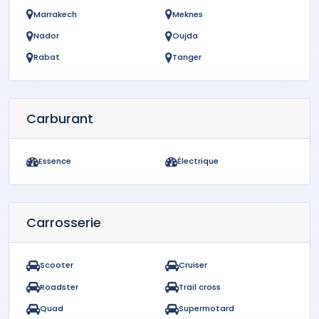
Marrakech
Meknes
Nador
Oujda
Rabat
Tanger
Carburant
Essence
Électrique
Carrosserie
Scooter
Cruiser
Roadster
Trail cross
Quad
Supermotard