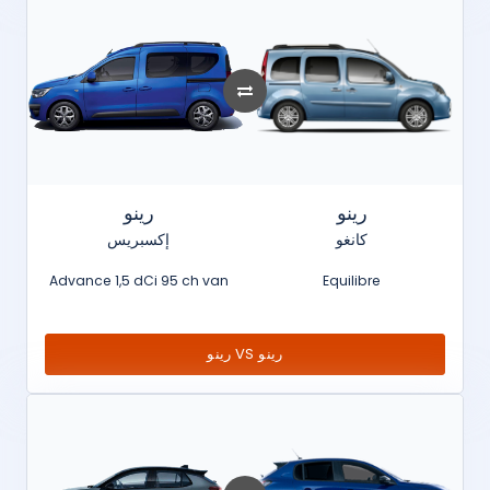
رينو
رينو
كانغو
إكسبريس
Advance 1,5 dCi 95 ch van
Equilibre
رينو VS رينو