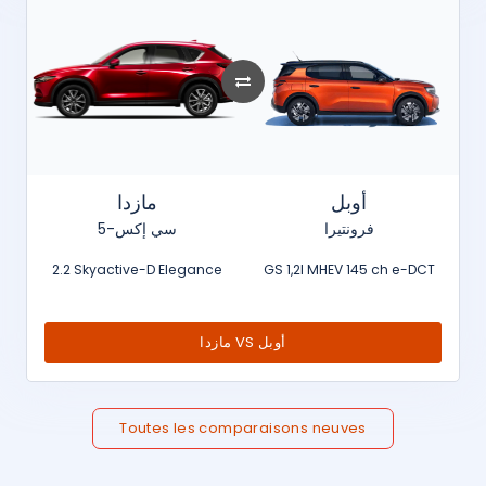
أوبل
مازدا
فرونتيرا
سي إكس-5
2.2 Skyactive-D Elegance
GS 1,2l MHEV 145 ch e-DCT
مازدا VS أوبل
Toutes les comparaisons neuves