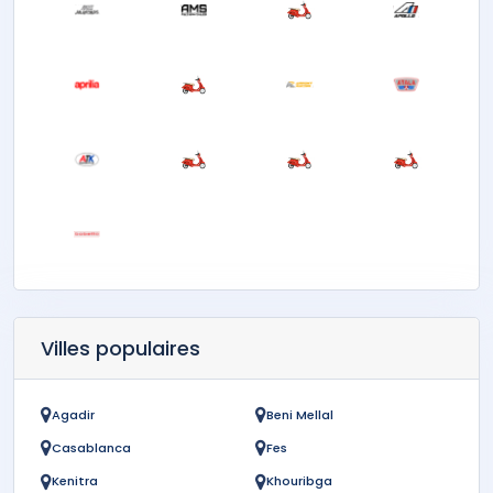
Villes populaires
Agadir
Beni Mellal
Casablanca
Fes
Kenitra
Khouribga