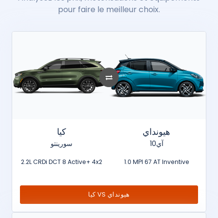
pour faire le meilleur choix.
هيونداي
كيا
آي10
سورينتو
2.2L CRDi DCT 8 Active+ 4x2
1.0 MPI 67 AT Inventive
كيا VS هيونداي