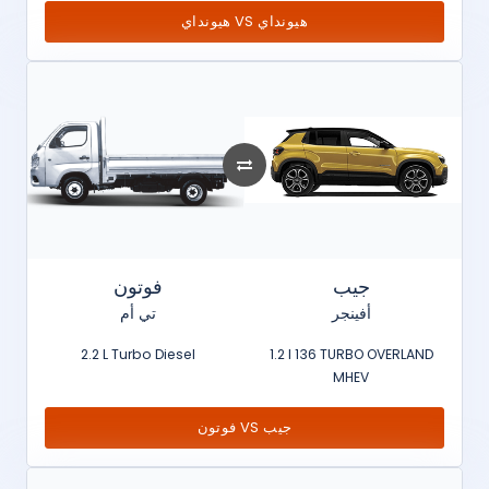
هيونداي VS هيونداي
جيب
فوتون
أفينجر
تي أم
2.2 L Turbo Diesel
1.2 l 136 TURBO OVERLAND
MHEV
فوتون VS جيب