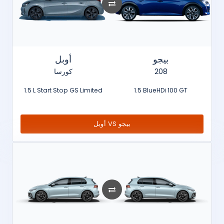
بيجو
أوبل
كورسا
208
1.5 L Start Stop GS Limited
1.5 BlueHDi 100 GT
أوبل VS بيجو