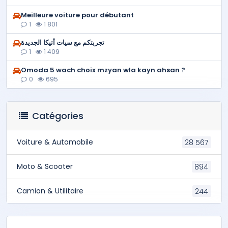
Meilleure voiture pour débutant
1
1 801
تجربتكم مع سيات أتيكا الجديدة
1
1 409
Omoda 5 wach choix mzyan wla kayn ahsan ?
0
695
Catégories
Voiture & Automobile
28 567
Moto & Scooter
894
Camion & Utilitaire
244