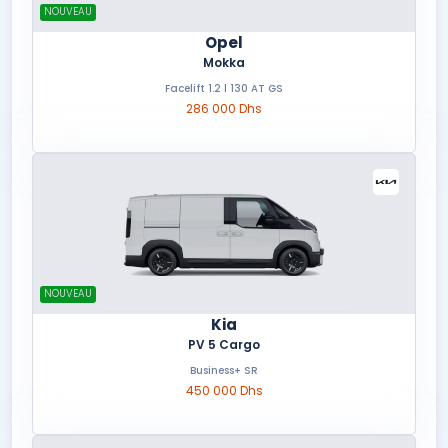
NOUVEAU
Opel
Mokka
Facelift 1.2 l 130 AT GS
286 000 Dhs
NOUVEAU
Kia
PV 5 Cargo
Business+ SR
450 000 Dhs