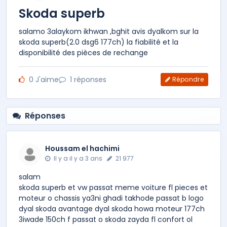
Skoda superb
salamo 3alaykom ikhwan ,bghit avis dyalkom sur la
skoda superb(2.0 dsg6 177ch) la fiabilité et la
disponibilité des pièces de rechange
0
J'aime
1
réponses
Répondre
Réponses
Houssam el hachimi
Il y a il y a 3 ans
21 977
salam
skoda superb et vw passat meme voiture fl pieces et
moteur o chassis ya3ni ghadi takhode passat b logo
dyal skoda avantage dyal skoda howa moteur 177ch
3iwade 150ch f passat o skoda zayda fl confort ol