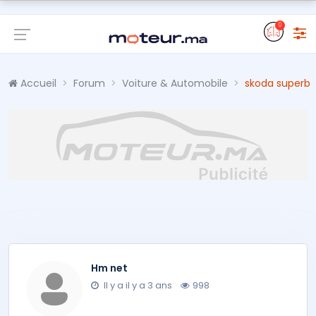
0
Accueil
Forum
Voiture & Automobile
skoda superb
Hm net
Il y a il y a 3 ans
998