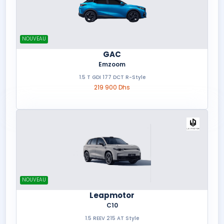
NOUVEAU
GAC
Emzoom
1.5 T GDI 177 DCT R-Style
219 900 Dhs
NOUVEAU
Leapmotor
C10
1.5 REEV 215 AT Style