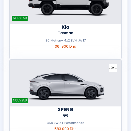
NOUVEAU
Kia
Tasman
SC Motion+ 4x2 BVM JA 17
361 900 Dhs
NOUVEAU
XPENG
G6
358 kW AT Performance
583 000 Dhs