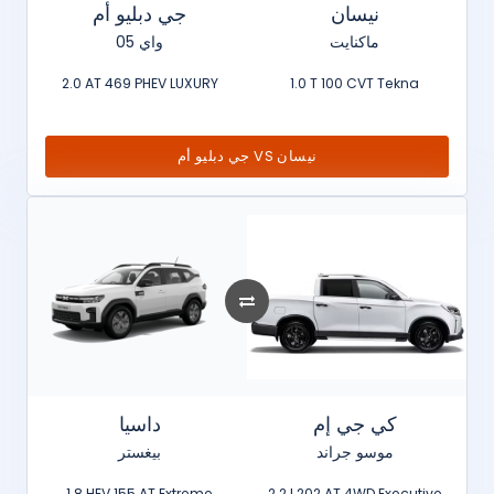
نيسان
جي دبليو أم
ماكنايت
واي 05
2.0 AT 469 PHEV LUXURY
1.0 T 100 CVT Tekna
جي دبليو أم VS نيسان
كي جي إم
داسيا
موسو جراند
بيغستر
1.8 HEV 155 AT Extreme
2.2 l 202 AT 4WD Executive