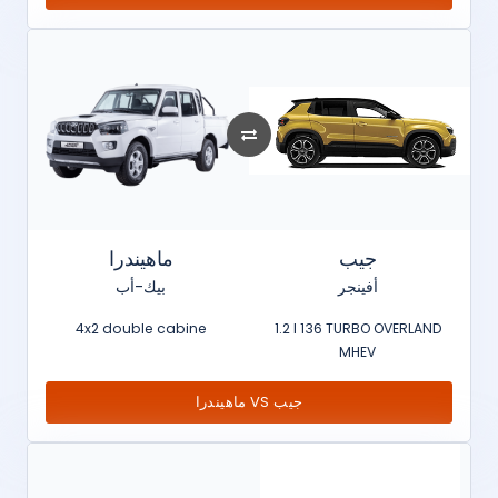
جيب
ماهيندرا
أفينجر
بيك-أب
4x2 double cabine
1.2 l 136 TURBO OVERLAND
MHEV
ماهيندرا VS جيب