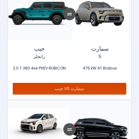
سمارت
جيب
رانجلر
5
2.0 T 380 4xe PHEV RUBICON
475 kW AT Brabus
جيب VS سمارت