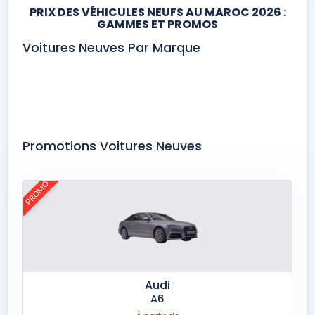
PRIX DES VÉHICULES NEUFS AU MAROC 2026 :
GAMMES ET PROMOS
Voitures Neuves Par Marque
Abarth
Alfa Romeo
Alpine
Aston Martin
Audi
BAIC
Promotions Voitures Neuves
Bentley
BMW
BYD
Changan
Chery
Chevrolet
PROMO
Citroën
Cupra
Dacia
DEEPAL
DENZA
DFSK
Dongfeng
DS
EXEED
Ferrari
Fiat
Ford
Foton
GAC
GAZ
Geely
GWM
Honda
Audi
A6