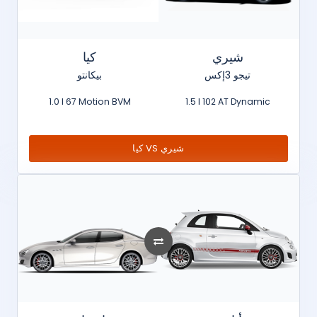
شيري
كيا
تيجو 3إكس
بيكانتو
1.0 l 67 Motion BVM
1.5 l 102 AT Dynamic
كيا VS شيري