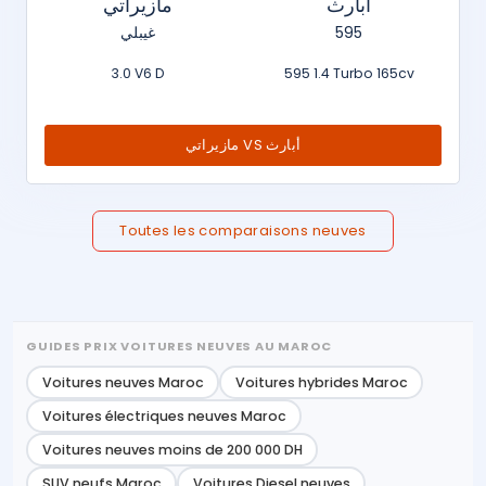
أبارث
مازيراتي
غيبلي
595
3.0 V6 D
595 1.4 Turbo 165cv
مازيراتي VS أبارث
Toutes les comparaisons neuves
GUIDES PRIX VOITURES NEUVES AU MAROC
Voitures neuves Maroc
Voitures hybrides Maroc
Voitures électriques neuves Maroc
Voitures neuves moins de 200 000 DH
SUV neufs Maroc
Voitures Diesel neuves