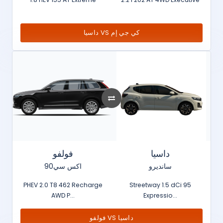
داسيا VS كي جي إم
داسيا
فولفو
سانديرو
اكس سي90
PHEV 2.0 T8 462 Recharge
Streetway 1.5 dCi 95
AWD P...
Expressio...
فولفو VS داسيا