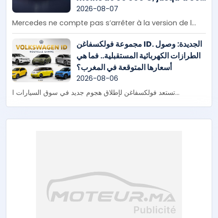
km d’autonomie et plusieurs
2026-08-07
nouveautés à venir
Mercedes ne compte pas s’arrêter à la version de l...
مجموعة فولكسفاغن ID. الجديدة: وصول
الطرازات الكهربائية المستقبلية.. فما هي
أسعارها المتوقعة في المغرب؟
2026-08-06
تستعد فولكسفاغن لإطلاق هجوم جديد في سوق السيارات ا...