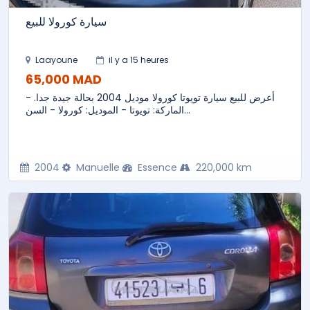
سيارة كورولا للبيع
Laayoune
il y a 15 heures
65,000 MAD
أعرض للبيع سيارة تويوتا كورولا موديل 2004 بحالة جيدة جدا. -
الماركة: تويوتا - الموديل: كورولا - السن...
2004
Manuelle
Essence
220,000 km