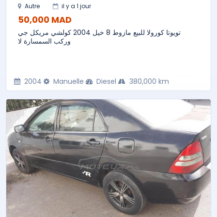
Autre
il y a 1 jour
50,000 MAD
تويوتا كورولا للبيع مازوط 8 خيل 2004 كولشي مريكل جي
وركب السمسارة لا
2004
Manuelle
Diesel
380,000 km