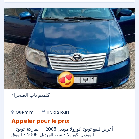
كلميم باب الصحراء
Guelmim
il y a 2 jours
Appeler pour le prix
أعرض للبيع تويوتا كورولا موديل 2005. - الماركة: تويوتا -
الموديل: كورولا - سنة الموديل: 2005 - الموق...