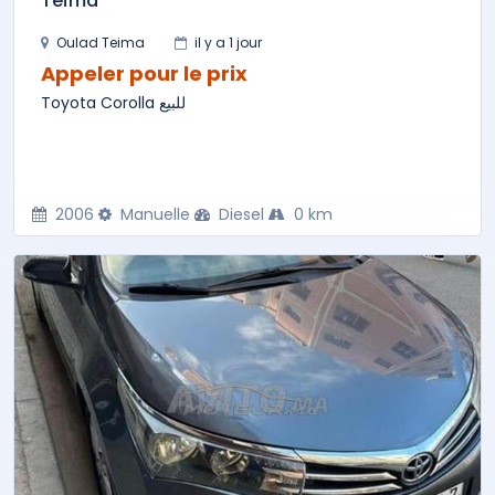
Teïma
Oulad Teima
il y a 1 jour
Appeler pour le prix
Toyota Corolla للبيع
2006
Manuelle
Diesel
0 km