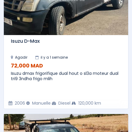
Isuzu D-Max
Agadir
il y a 1 semaine
72,000 MAD
Isuzu dmax frigorifique dual hout o sl3a moteur dual
tri9 3ndha frigo mlih
2006
Manuelle
Diesel
120,000 km