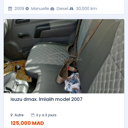
2009
Manuelle
Diesel
30,000 km
Isuzu dmax. lmlaiih model 2007
Autre
il y a 3 jours
125,000 MAD