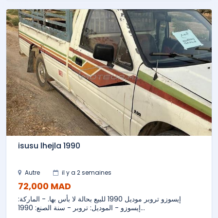
isusu lhejla 1990
Autre
il y a 2 semaines
72,000 MAD
إيسوزو تروبر موديل 1990 للبيع بحالة لا بأس بها. - الماركة:
إيسوزو - الموديل: تروبر - سنة الصنع: 1990...