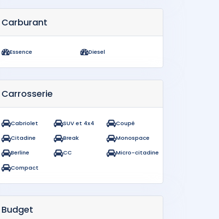
Carburant
Essence
Diesel
Carrosserie
Cabriolet
SUV et 4x4
Coupé
Citadine
Break
Monospace
Berline
CC
Micro-citadine
Compact
Budget