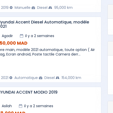
2019
Manuelle
Diesel
95,000 km
yundai Accent Diesel Automatique, modéle
021
Agadir
il y a 2 semaines
150,000 MAD
ere main, modéle 2021 automatique, toute option ( Air
ag, Ecran android, Poste tactile Camera derr...
2021
Automatique
Diesel
154,000 km
HYUNDAI ACCENT MODIO 2019
Asilah
il y a 2 semaines