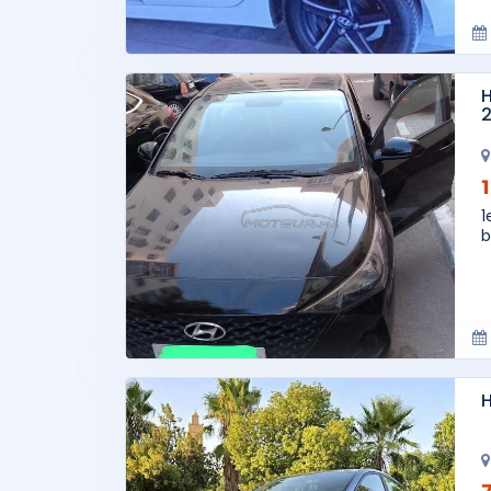
H
2
1
b