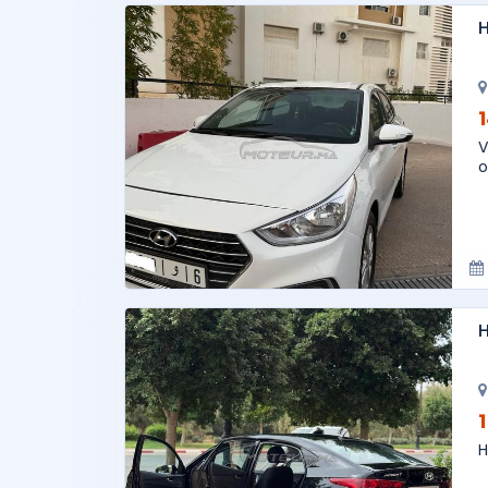
H
V
o
H
H