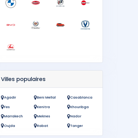
Villes populaires
Agadir
Beni Mellal
Casablanca
Fes
Kenitra
Khouribga
Marrakech
Meknes
Nador
Oujda
Rabat
Tanger