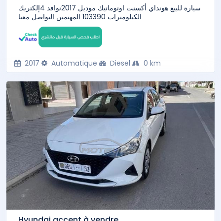
سيارة للبيع هونداي أكسنت اوتوماتيك موديل 2017نوافد 4إلكتريك
الكيلومترات 103390 المهتمين التواصل معنا
2017
Automatique
Diesel
0 km
Hyundai accent à vendre