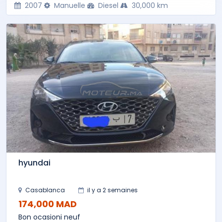
2007
Manuelle
Diesel
30,000 km
hyundai
Casablanca
il y a 2 semaines
174,000 MAD
Bon ocasioni neuf