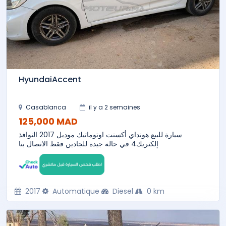
HyundaiAccent
Casablanca
il y a 2 semaines
125,000 MAD
سيارة للبيع هونداي أكسنت اوتوماتيك موديل 2017 النوافذ
إلكتريك4 في حالة جيدة للجادين فقط الاتصال بنا
2017
Automatique
Diesel
0 km