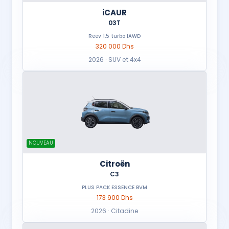
iCAUR
03T
Reev 1.5 turbo IAWD
320 000 Dhs
2026 · SUV et 4x4
NOUVEAU
Citroën
C3
PLUS PACK ESSENCE BVM
173 900 Dhs
2026 · Citadine