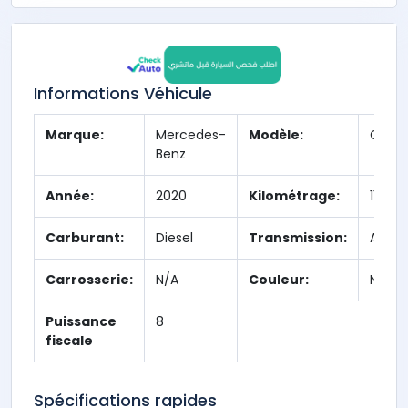
Informations Véhicule
Marque:
Mercedes-
Modèle:
Class
Benz
Année:
2020
Kilométrage:
110,2
Carburant:
Diesel
Transmission:
Auto
Carrosserie:
N/A
Couleur:
N/A
Puissance
8
fiscale
Spécifications rapides