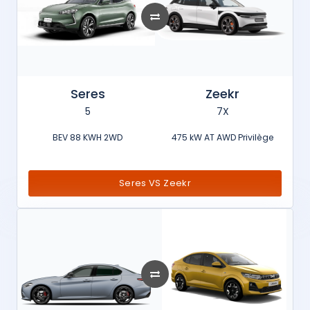
Seres
Zeekr
5
7X
BEV 88 KWH 2WD
475 kW AT AWD Privilège
Seres VS Zeekr