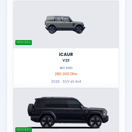
NOUVEAU
iCAUR
V23
BEV EWD
280 000 Dhs
2026 · SUV et 4x4
NOUVEAU