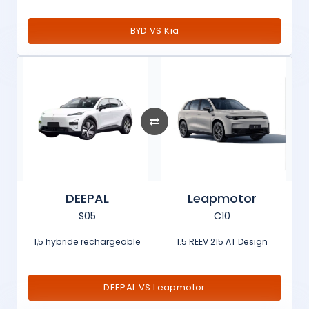
BYD VS Kia
DEEPAL
Leapmotor
S05
C10
1,5 hybride rechargeable
1.5 REEV 215 AT Design
DEEPAL VS Leapmotor