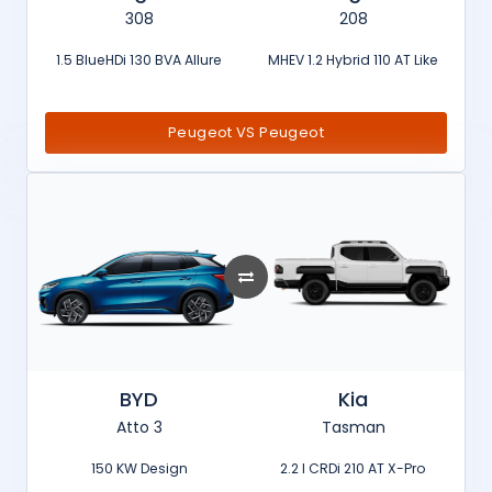
308
208
1.5 BlueHDi 130 BVA Allure
MHEV 1.2 Hybrid 110 AT Like
Peugeot VS Peugeot
BYD
Kia
Atto 3
Tasman
150 KW Design
2.2 l CRDi 210 AT X-Pro