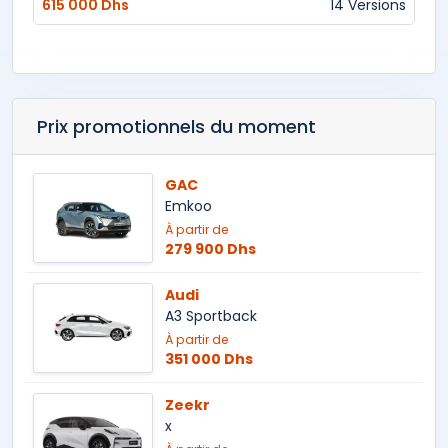
615 000 Dhs
14 Versions
Prix promotionnels du moment
GAC
Emkoo
À partir de
279 900 Dhs
Audi
A3 Sportback
À partir de
351 000 Dhs
Zeekr
x