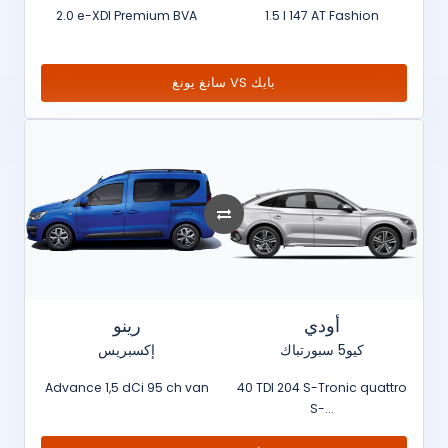
2.0 e-XDI Premium BVA
1.5 l 147 AT Fashion
سانغ يونغ VS بايك
أودي
رينو
كيو5 سبورتباك
إكسبريس
Advance 1,5 dCi 95 ch van
40 TDI 204 S-Tronic quattro
S-...