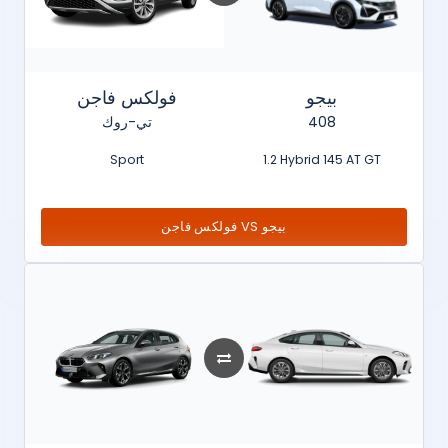
بيجو
فولكس فاجن
تي-روك
408
Sport
1.2 Hybrid 145 AT GT
فولكس فاجن VS بيجو