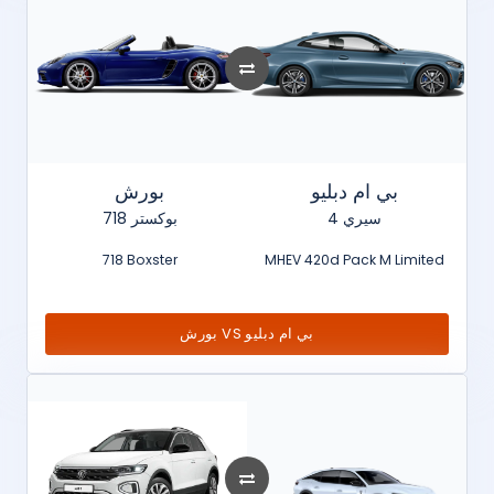
بي ام دبليو
بورش
سيري 4
718 بوكستر
718 Boxster
MHEV 420d Pack M Limited
بورش VS بي ام دبليو