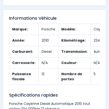
Informations Véhicule
Marque:
Porsche
Modèle:
Cayenn
Année:
2010
Kilométrage:
234,000
Carburant:
Diesel
Transmission:
Automat
Carrosserie:
N/A
Couleur:
N/A
Puissance
12
Nombre de
5
fiscale
portes
Spécifications rapides
Porsche Cayenne Diesel Automatique 2010 tout
option 234 000km 12 chevaux