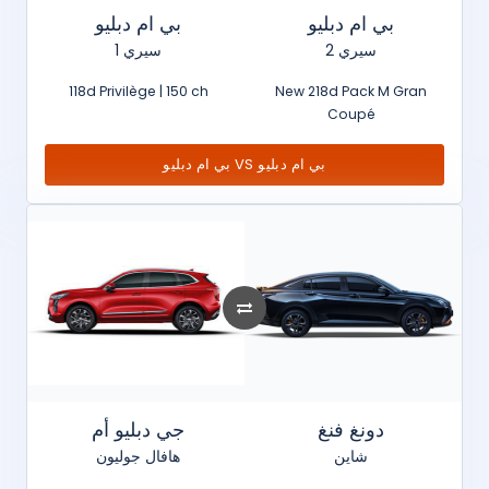
بي ام دبليو
بي ام دبليو
سيري 2
سيري 1
118d Privilège | 150 ch
New 218d Pack M Gran
Coupé
بي ام دبليو VS بي ام دبليو
دونغ فنغ
جي دبليو أم
شاين
هافال جوليون