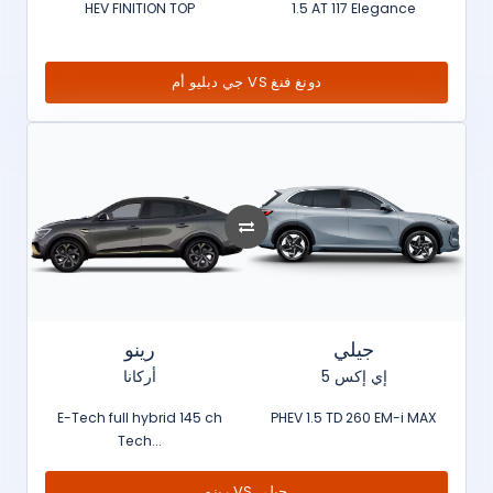
HEV FINITION TOP
1.5 AT 117 Elegance
جي دبليو أم VS دونغ فنغ
جيلي
رينو
إي إكس 5
أركانا
E-Tech full hybrid 145 ch
PHEV 1.5 TD 260 EM-i MAX
Tech...
رينو VS جيلي