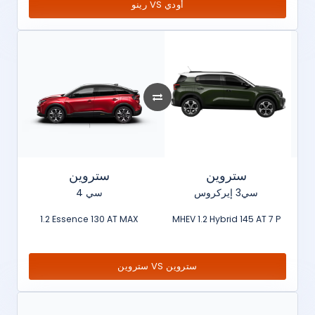
رينو VS أودي
ستروين
ستروين
سي3 إيركروس
سي 4
1.2 Essence 130 AT MAX
MHEV 1.2 Hybrid 145 AT 7 P
ستروين VS ستروين