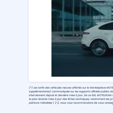
(*) Les tarifs des véhicules neuves affichés sur la Marketplace MOT
supplémentaires) communiquée sur les supports officiels publics de
interviennent depuis la dernière mise à jour. De ce fait, MOTEUR.MA n
la plus récente mise à jour des fiches techniques, notamment les prix
peinture métalisée ( 2 l), nous vous recommandons de vous renseig