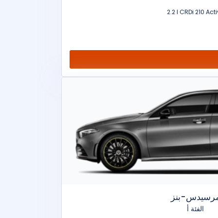
2.2 l CRDi 210 Act
رسيدس-بنز
الفئة أ