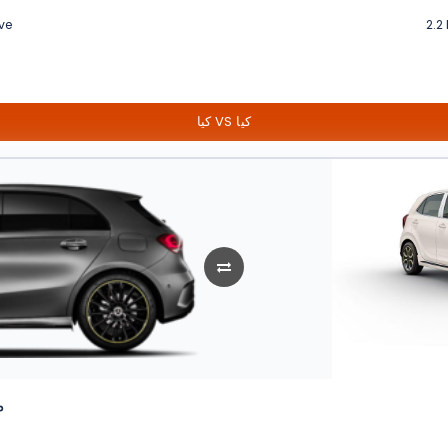
ive
2.2
كيا VS كيا
م