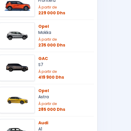
Frontera
À partir de
229 000 Dhs
Opel
Mokka
À partir de
235 000 Dhs
GAC
S7
À partir de
419 900 Dhs
Opel
Astra
À partir de
285 000 Dhs
Audi
A1