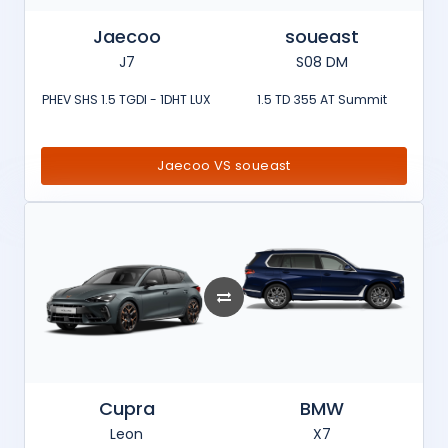
Jaecoo
soueast
J7
S08 DM
PHEV SHS 1.5 TGDI - 1DHT LUX
1.5 TD 355 AT Summit
Jaecoo VS soueast
Cupra
BMW
Leon
X7