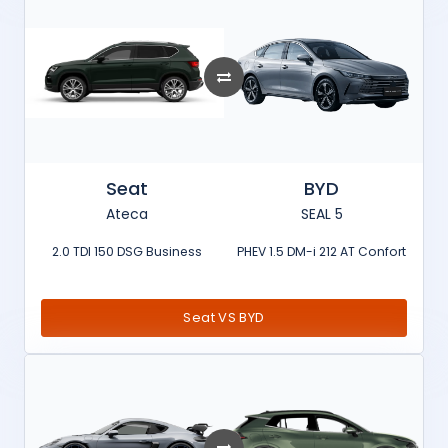
Seat
BYD
Ateca
SEAL 5
2.0 TDI 150 DSG Business
PHEV 1.5 DM-i 212 AT Confort
Seat VS BYD