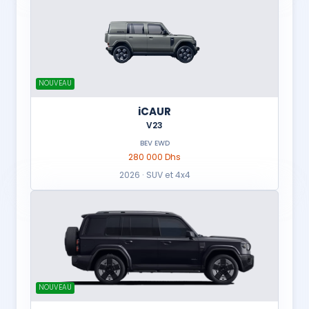
NOUVEAU
iCAUR
V23
BEV EWD
280 000 Dhs
2026 · SUV et 4x4
NOUVEAU