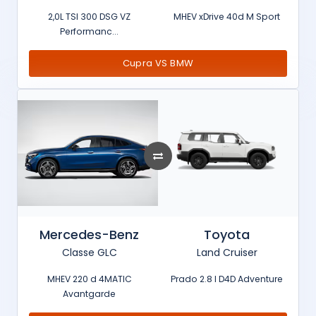
2,0L TSI 300 DSG VZ
MHEV xDrive 40d M Sport
Performanc...
Cupra VS BMW
Mercedes-Benz
Toyota
Classe GLC
Land Cruiser
MHEV 220 d 4MATIC
Prado 2.8 l D4D Adventure
Avantgarde