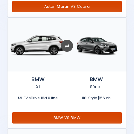
Aston Martin VS Cupra
BMW
BMW
X1
Série 1
MHEV sDrive 18d X line
118i Style |156 ch
BMW VS BMW