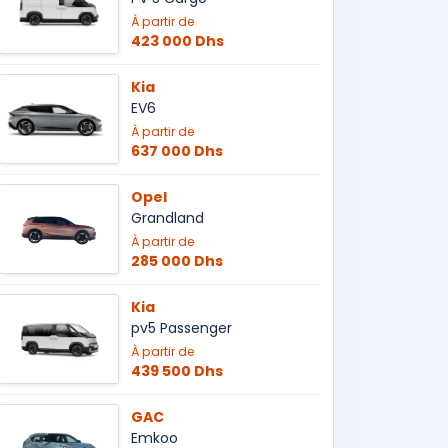
À partir de
423 000 Dhs
Kia
EV6
À partir de
637 000 Dhs
Opel
Grandland
À partir de
285 000 Dhs
Kia
pv5 Passenger
À partir de
439 500 Dhs
GAC
Emkoo