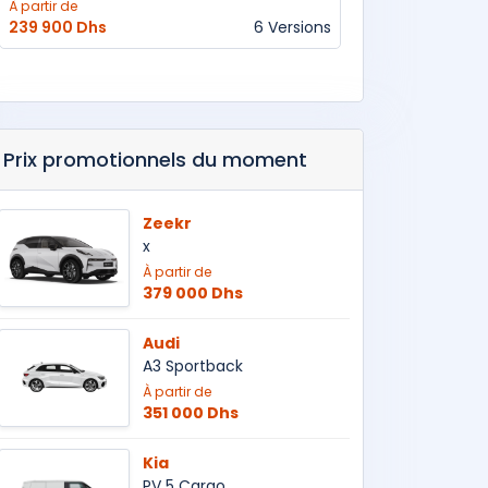
À partir de
239 900 Dhs
6 Versions
Prix promotionnels du moment
Zeekr
x
À partir de
379 000 Dhs
Audi
A3 Sportback
À partir de
351 000 Dhs
Kia
PV 5 Cargo