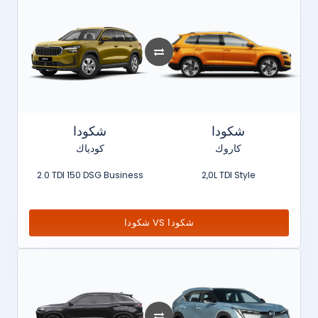
شكودا
شكودا
كاروك
كودياك
2.0 TDI 150 DSG Business
2,0L TDI Style
شكودا VS شكودا