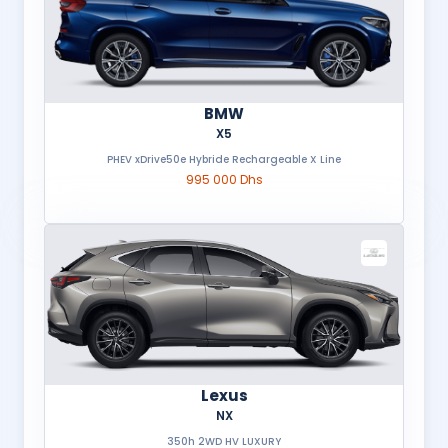
BMW
X5
PHEV xDrive50e Hybride Rechargeable X Line
995 000 Dhs
Lexus
NX
350h 2WD HV LUXURY