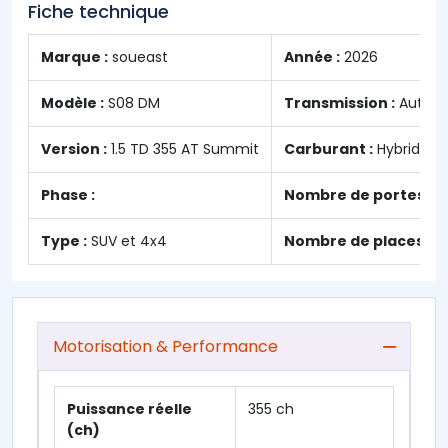
Fiche technique
Marque :
soueast
Année :
2026
Modèle :
S08 DM
Transmission :
Automa
Version :
1.5 TD 355 AT Summit
Carburant :
Hybride
Phase :
Nombre de portes :
5
Type :
SUV et 4x4
Nombre de places :
7
Motorisation & Performance
Puissance réelle
355 ch
(ch)