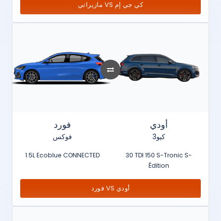
مازيراتي VS كي جي إم
أودي
فورد
كيو3
فوكس
1.5L Ecoblue CONNECTED
30 TDI 150 S-Tronic S-
Édition
فورد VS أودي