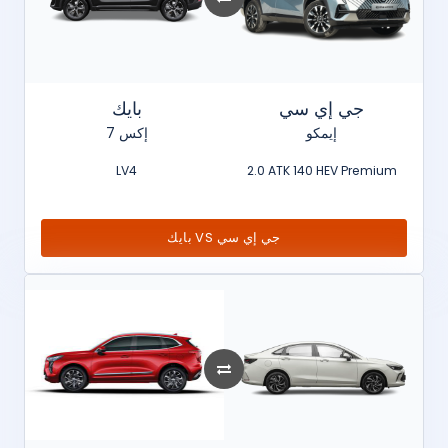
جي إي سي
بايك
إيمكو
إكس 7
LV4
2.0 ATK 140 HEV Premium
بايك VS جي إي سي