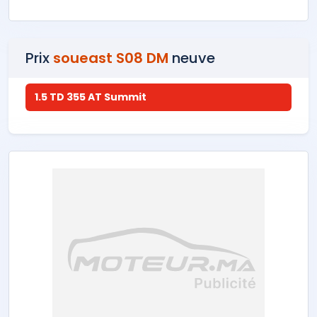
Prix
soueast S08 DM
neuve
1.5 TD 355 AT Summit