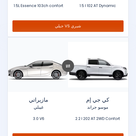
1.5L Essence 103ch confort
1.5 l 102 AT Dynamic
جيلي VS شيري
كي جي إم
مازيراتي
موسو جراند
غيبلي
3.0 V6
2.2 l 202 AT 2WD Confort