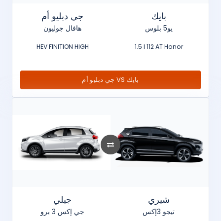
بايك
جي دبليو أم
يو5 بلوس
هافال جوليون
HEV FINITION HIGH
1.5 l 112 AT Honor
جي دبليو أم VS بايك
شيري
جيلي
تيجو 3إكس
جي إكس 3 برو