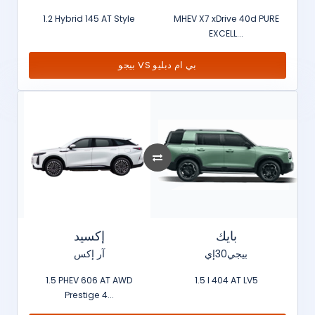
1.2 Hybrid 145 AT Style
MHEV X7 xDrive 40d PURE
EXCELL...
بيجو VS بي ام دبليو
بايك
إكسيد
بيجي30إي
آر إكس
1.5 PHEV 606 AT AWD
1.5 l 404 AT LV5
Prestige 4...