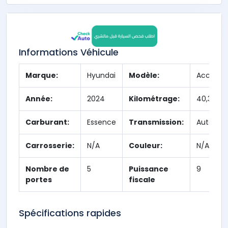
Informations Véhicule
Marque:
Hyundai
Modèle:
Accent
Année:
2024
Kilométrage:
40,365 
Carburant:
Essence
Transmission:
Automat
Carrosserie:
N/A
Couleur:
N/A
Nombre de
5
Puissance
9
portes
fiscale
Spécifications rapides