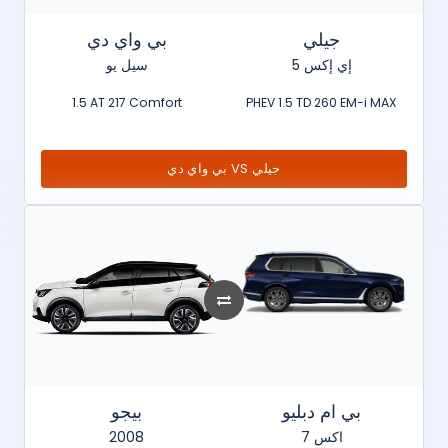
جيلي
بي واي دي
إي إكس 5
سيل يو
1.5 AT 217 Comfort
PHEV 1.5 TD 260 EM-i MAX
بي واي دي VS جيلي
بي ام دبليو
بيجو
2008
اكس 7