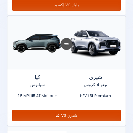
إكسيد VS بايك
شيري
كيا
تيغو 4 كروس
سيلتوس
1.5 MPI 115 AT Motion+
HEV 1.5L Premium
كيا VS شيري