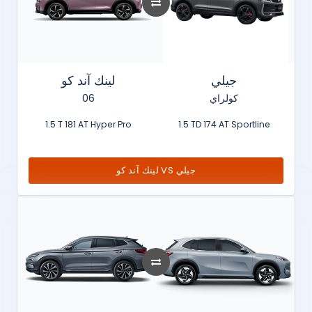
جيلي
لينك آند كو
06
كولراي
1.5 T 181 AT Hyper Pro
1.5 TD 174 AT Sportline
لينك آند كو VS جيلي