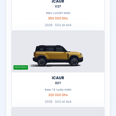
iCAUR
V27
REEV LUXURY RWD
350 000 Dhs
2026 · SUV et 4x4
NOUVEAU
iCAUR
03T
Reev 1.5 turbo IAWD
320 000 Dhs
2026 · SUV et 4x4