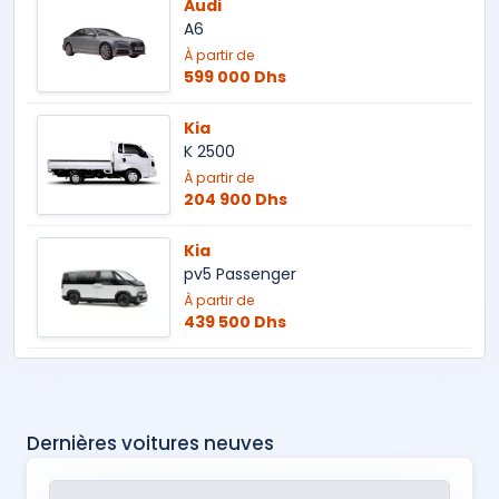
Audi
A6
À partir de
599 000 Dhs
Kia
K 2500
À partir de
204 900 Dhs
Kia
pv5 Passenger
À partir de
439 500 Dhs
Dernières voitures neuves