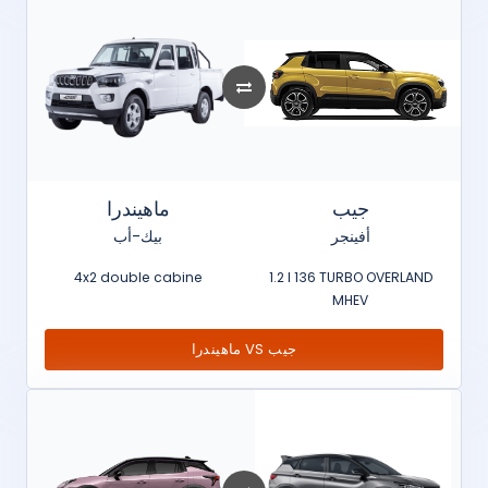
جيب
ماهيندرا
أفينجر
بيك-أب
4x2 double cabine
1.2 l 136 TURBO OVERLAND
MHEV
ماهيندرا VS جيب