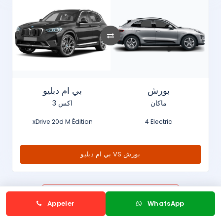
بورش
بي ام دبليو
ماكان
اكس 3
xDrive 20d M Édition
4 Electric
بي ام دبليو VS بورش
Toutes les comparaisons neuves
Appeler
WhatsApp