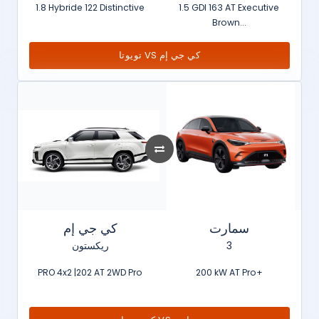
1.8 Hybride 122 Distinctive
1.5 GDI 163 AT Executive
Brown...
تويوتا VS كي جي إم
سمارت
كي جي إم
ريكستون
3
PRO 4x2 |202 AT 2WD Pro
200 kW AT Pro+