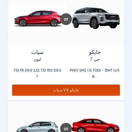
جايكو
سيات
جي 7
ليون
TSI FR DSG 2,0L TSI 150 DSG
PHEV SHS 1.5 TGDI - 1DHT LUX
7
B...
سيات VS جايكو