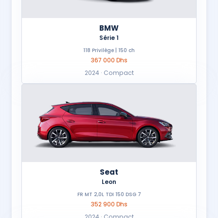
BMW
Série 1
118 Privilège | 150 ch
367 000 Dhs
2024 · Compact
Seat
Leon
FR MT 2,0L TDI 150 DSG 7
352 900 Dhs
2024 · Compact