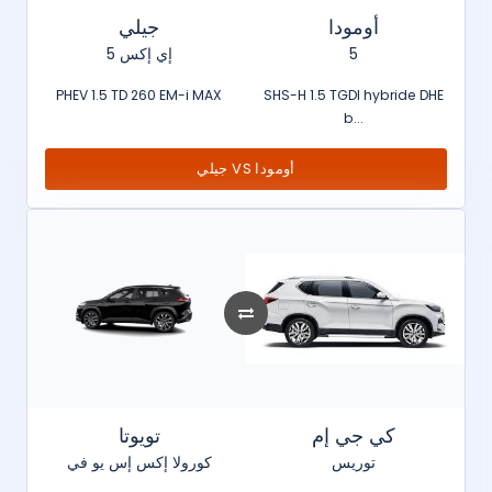
أومودا
جيلي
إي إكس 5
5
PHEV 1.5 TD 260 EM-i MAX
SHS-H 1.5 TGDI hybride DHE
b...
جيلي VS أومودا
كي جي إم
تويوتا
توريس
كورولا إكس إس يو في