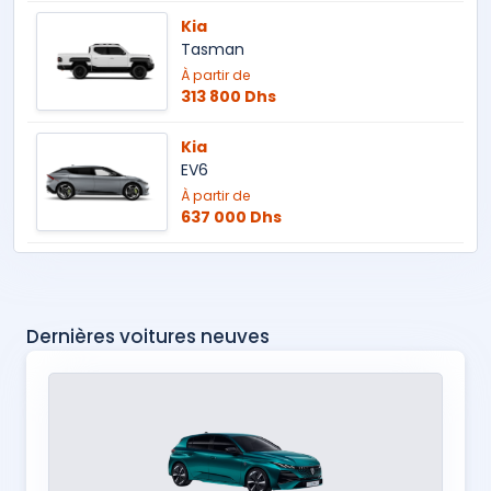
Kia
Tasman
À partir de
313 800 Dhs
Kia
EV6
À partir de
637 000 Dhs
Dernières voitures neuves