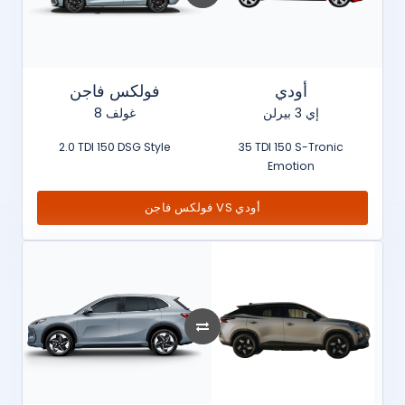
أودي
فولكس فاجن
إي 3 بيرلن
غولف 8
2.0 TDI 150 DSG Style
35 TDI 150 S-Tronic
Emotion
فولكس فاجن VS أودي