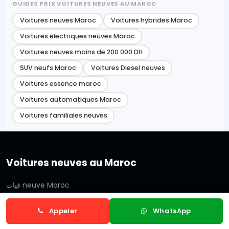
GUIDES PRIX VOITURES NEUVES AU MAROC
Voitures neuves Maroc
Voitures hybrides Maroc
Voitures électriques neuves Maroc
Voitures neuves moins de 200 000 DH
SUV neufs Maroc
Voitures Diesel neuves
Voitures essence maroc
Voitures automatiques Maroc
Voitures familiales neuves
Voitures neuves au Maroc
فيات neuve Maroc
شيفروليه neuve Maroc
Appeler
WhatsApp
فولكس فاجن neuve Maroc
سيريس neuve Maroc