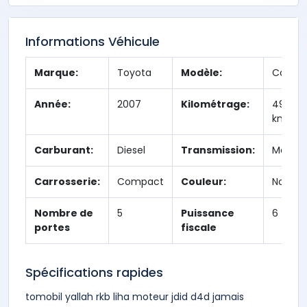
Informations Véhicule
Marque:
Toyota
Modèle:
Corolla
Année:
2007
Kilométrage:
490,00
km
Carburant:
Diesel
Transmission:
Manuel
Carrosserie:
Compact
Couleur:
Noir
Nombre de
5
Puissance
6
portes
fiscale
Spécifications rapides
tomobil yallah rkb liha moteur jdid d4d jamais