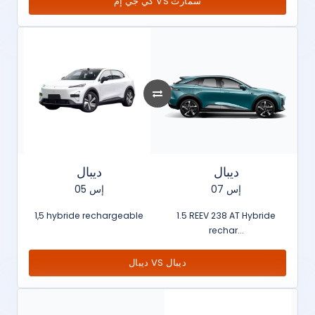
كي جي إم VS سمارت
ديبال
ديبال
إس 07
إس 05
1,5 hybride rechargeable
1.5 REEV 238 AT Hybride
rechar...
ديبال VS ديبال