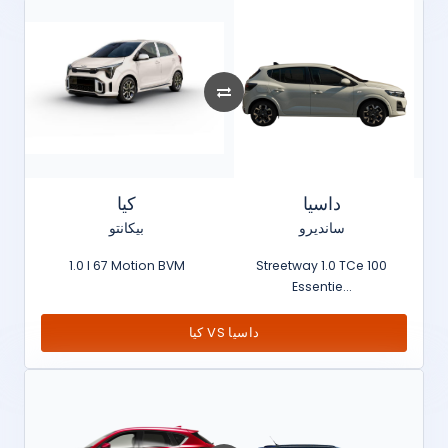
داسيا
كيا
سانديرو
بيكانتو
1.0 l 67 Motion BVM
Streetway 1.0 TCe 100
Essentie...
كيا VS داسيا