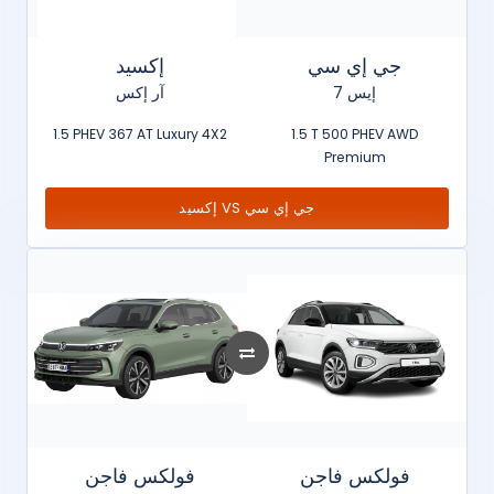
جي إي سي
إكسيد
إيس 7
آر إكس
1.5 PHEV 367 AT Luxury 4X2
1.5 T 500 PHEV AWD
Premium
إكسيد VS جي إي سي
فولكس فاجن
فولكس فاجن