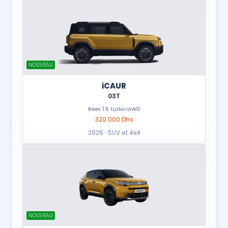
NOUVEAU
iCAUR
03T
Reev 1.5 turbo IAWD
320 000 Dhs
2026 · SUV et 4x4
NOUVEAU