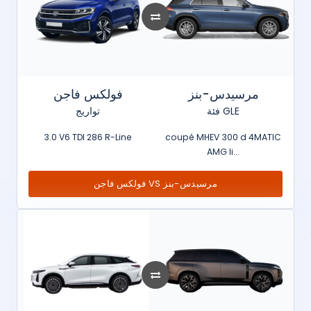
مرسيدس-بنز
فولكس فاجن
فئة GLE
تواريج
3.0 V6 TDI 286 R-Line
coupé MHEV 300 d 4MATIC
AMG li...
فولكس فاجن VS مرسيدس-بنز