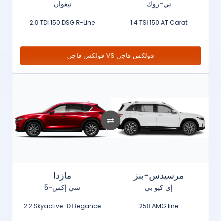
تي-روك
تيغوان
2.0 TDI 150 DSG R-Line
1.4 TSI 150 AT Carat
فولكس فاجن VS فولكس فاجن
مرسيدس-بنز
مازدا
إي كيو بي
سي إكس-5
2.2 Skyactive-D Elegance
250 AMG line