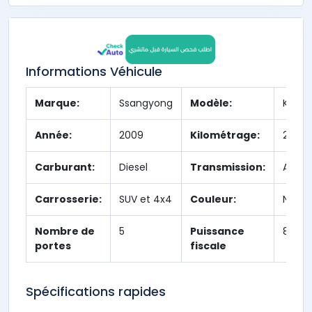
Informations Véhicule
Marque:
Ssangyong
Modèle:
Kyron
Année:
2009
Kilométrage:
200,0
Carburant:
Diesel
Transmission:
Auto
Carrosserie:
SUV et 4x4
Couleur:
Noir
Nombre de
5
Puissance
8
portes
fiscale
Spécifications rapides