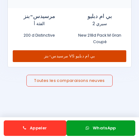
بي ام دبليو
مرسيدس-بنز
سيري 2
الفئة أ
200 d Distinctive
New 218d Pack M Gran
Coupé
مرسيدس-بنز VS بي ام دبليو
Toutes les comparaisons neuves
Appeler
WhatsApp
GUIDES PRIX VOITURES NEUVES AU MAROC
Voitures neuves Maroc
Voitures hybrides Maroc