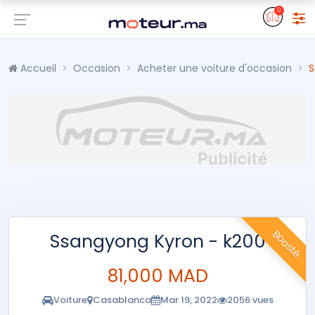
0
Accueil
Occasion
Acheter une voiture d'occasion
S
Boosté
Ssangyong Kyron - k200
81,000 MAD
Voiture
Casablanca
Mar 19, 2022
2056 vues