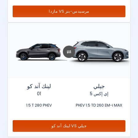
مازدا VS مرسيدس-بنز
جيلي
لينك آند كو
01
إي إكس 5
1.5 T 280 PHEV
PHEV 1.5 TD 260 EM-i MAX
لينك آند كو VS جيلي