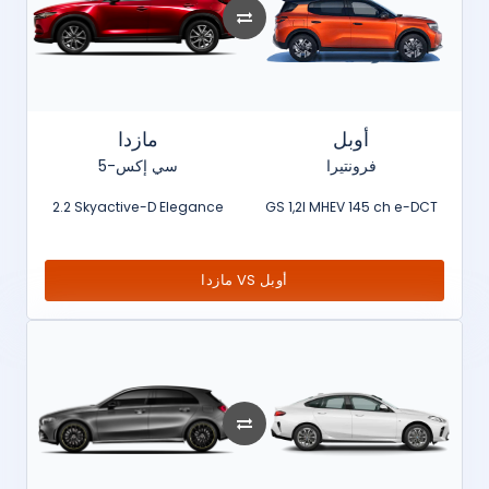
أوبل
مازدا
فرونتيرا
سي إكس-5
2.2 Skyactive-D Elegance
GS 1,2l MHEV 145 ch e-DCT
مازدا VS أوبل