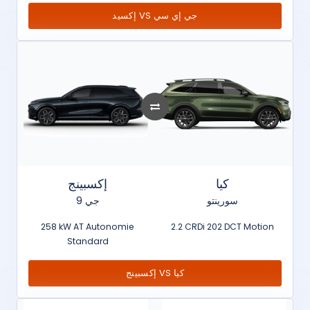
إكسيد VS جي إي سي
كيا
إكسبينج
سورينتو
جي 9
258 kW AT Autonomie
2.2 CRDi 202 DCT Motion
Standard
إكسبينج VS كيا