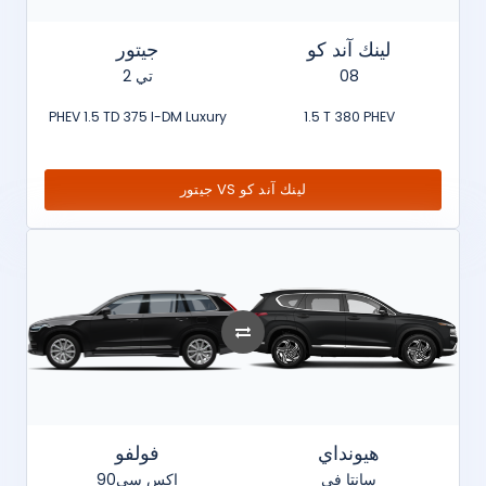
لينك آند كو
جيتور
تي 2
08
PHEV 1.5 TD 375 I-DM Luxury
1.5 T 380 PHEV
جيتور VS لينك آند كو
هيونداي
فولفو
سانتا في
اكس سي90