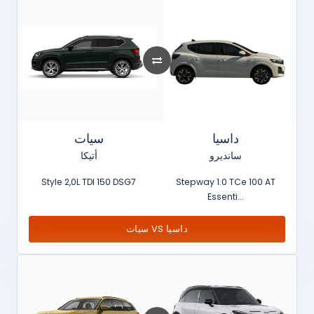
داسيا
سيات
سانديرو
أتيكا
Style 2,0L TDI 150 DSG7
Stepway 1.0 TCe 100 AT
Essenti...
سيات VS داسيا