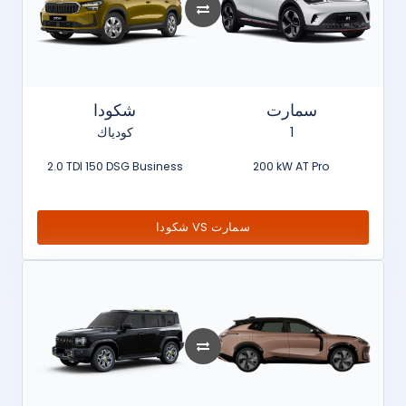
سمارت
شكودا
كودياك
1
2.0 TDI 150 DSG Business
200 kW AT Pro
شكودا VS سمارت