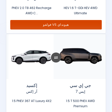
PHEV 2.0 T8 462 Recharge
HEV 1.6 T-GDi HEV 4WD
AWD C...
Ultimate
فولفو VS هيونداي
جي إي سي
إكسيد
إيس 7
آر إكس
1.5 PHEV 367 AT Luxury 4X2
1.5 T 500 PHEV AWD
Premium