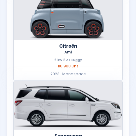
Citroën
Ami
6 kW 2 AT Buggy
118 900 Dhs
2023 · Monospace
Ssangyong