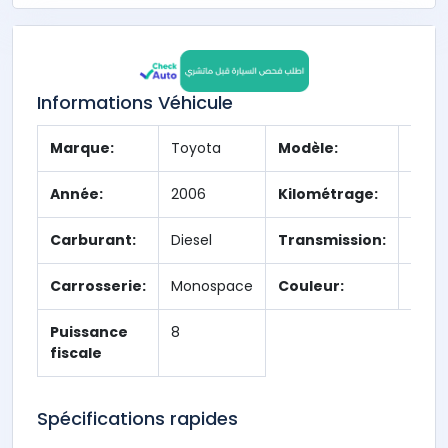
Informations Véhicule
Marque:
Toyota
Modèle:
Corol
Année:
2006
Kilométrage:
0 km
Carburant:
Diesel
Transmission:
Manu
Carrosserie:
Monospace
Couleur:
N/A
Puissance
8
fiscale
Spécifications rapides