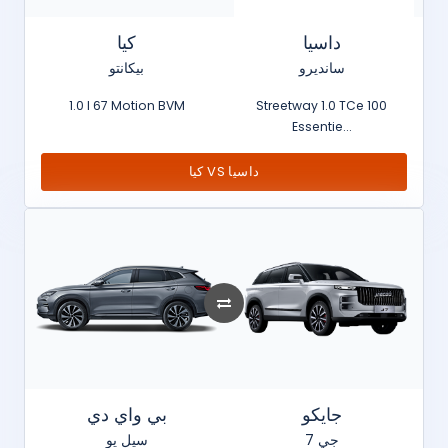
داسيا
كيا
سانديرو
بيكانتو
1.0 l 67 Motion BVM
Streetway 1.0 TCe 100
Essentie...
كيا VS داسيا
جايكو
بي واي دي
جي 7
سيل يو