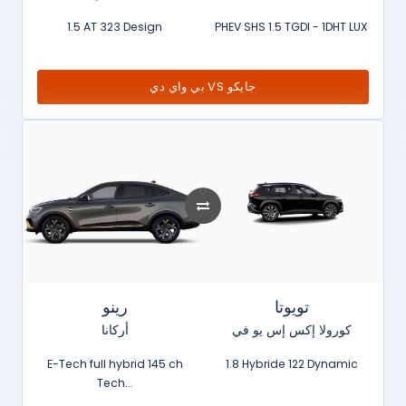
1.5 AT 323 Design
PHEV SHS 1.5 TGDI - 1DHT LUX
بي واي دي VS جايكو
تويوتا
رينو
كورولا إكس إس يو في
أركانا
E-Tech full hybrid 145 ch
1.8 Hybride 122 Dynamic
Tech...