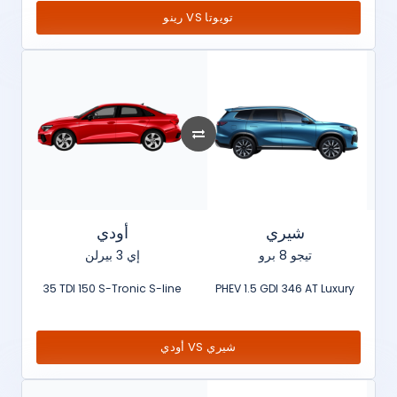
رينو VS تويوتا
شيري
أودي
تيجو 8 برو
إي 3 بيرلن
35 TDI 150 S-Tronic S-line
PHEV 1.5 GDI 346 AT Luxury
أودي VS شيري