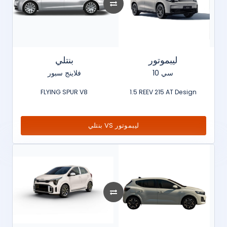
ليبموتور
بنتلي
سي 10
فلاينج سبور
FLYING SPUR V8
1.5 REEV 215 AT Design
بنتلي VS ليبموتور