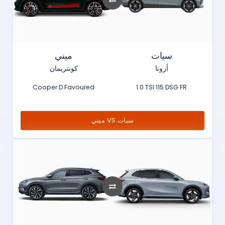
سيات
ميني
أرونا
كونتريمان
Cooper D Favoured
1.0 TSI 115 DSG FR
ميني VS سيات