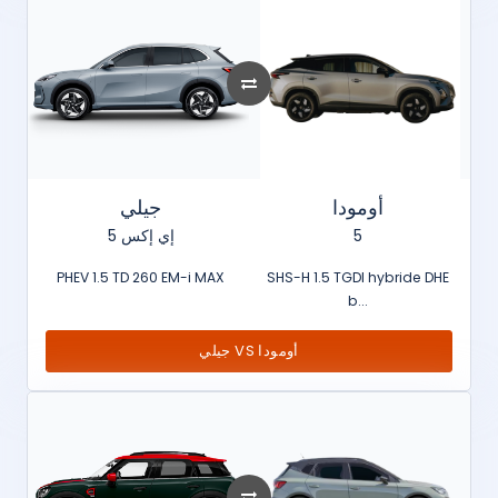
أومودا
جيلي
إي إكس 5
5
PHEV 1.5 TD 260 EM-i MAX
SHS-H 1.5 TGDI hybride DHE
b...
جيلي VS أومودا